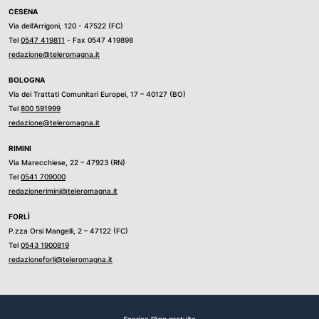
CESENA
Via dell’Arrigoni, 120 - 47522 (FC)
Tel
0547 419811
- Fax 0547 419898
redazione@teleromagna.it
BOLOGNA
Via dei Trattati Comunitari Europei, 17 – 40127 (BO)
Tel
800 591999
redazione@teleromagna.it
RIMINI
Via Marecchiese, 22 – 47923 (RN)
Tel
0541 709000
redazionerimini@teleromagna.it
FORLÌ
P.zza Orsi Mangelli, 2 – 47122 (FC)
Tel
0543 1900819
redazioneforli@teleromagna.it