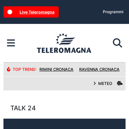
Programmi
Live Teleromagna
TOP TREND:
RIMINI CRONACA
RAVENNA CRONACA
R
METEO
TALK 24