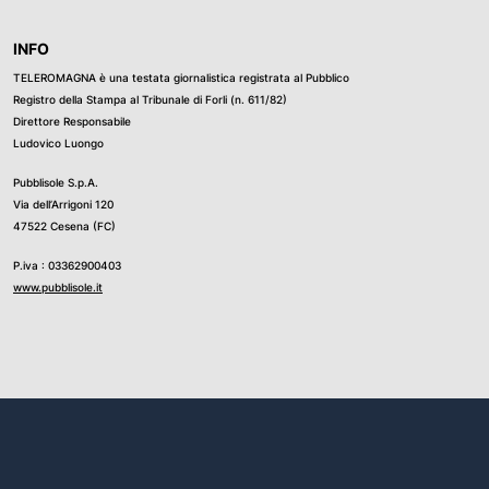
INFO
TELEROMAGNA è una testata giornalistica registrata al Pubblico
Registro della Stampa al Tribunale di Forli (n. 611/82)
Direttore Responsabile
Ludovico Luongo
Pubblisole S.p.A.
Via dell’Arrigoni 120
47522 Cesena (FC)
P.iva : 03362900403
www.pubblisole.it