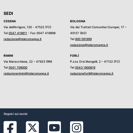
SEDI
CESENA
BOLOGNA
Via dell’Arrigoni, 120 - 47522 (FC)
Via dei Trattati Comunitari Europei, 17 –
Tel
0547 419811
- Fax 0547 419898
40127 (BO)
redazione@teleromagna.it
Tel
800 591999
redazione@teleromagna.it
RIMINI
FORLÌ
Via Marecchiese, 22 – 47923 (RN)
P.zza Orsi Mangelli, 2 – 47122 (FC)
Tel
0541 709000
Tel
0543 1900819
redazionerimini@teleromagna.it
redazioneforli@teleromagna.it
Seguici sui social