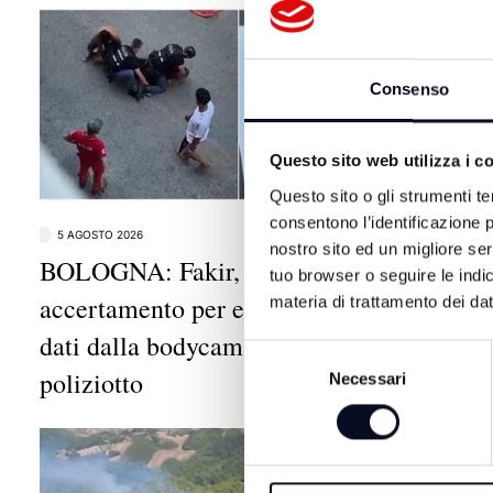
Consenso
Questo sito web utilizza i c
Questo sito o gli strumenti te
consentono l’identificazione p
5 AGOSTO 2026
5 AGOSTO 202
nostro sito ed un migliore se
BOLOGNA: Fakir,
RICCION
tuo browser o seguire le indic
accertamento per estrarre i
incubo, 9
materia di trattamento dei dat
dati dalla bodycam del
hotel da 
Selezione
poliziotto
Necessari
del
consenso