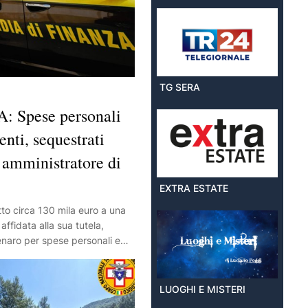
TG SERA
 Spese personali
enti, sequestrati
 amministratore di
EXTRA ESTATE
to circa 130 mila euro a una
affidata alla sua tutela,
denaro per spese personali e
er questo un amministratore
nito al centro di un'indagine
i Finanza di Ravenna,
LUOGHI E MISTERI
a Procura. Secondo gli