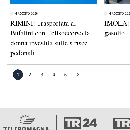
4 AGOSTO 2026
4 AGOSTO 202
RIMINI: Trasportata al
IMOLA: P
Bufalini con l’elisoccorso la
gasolio
donna investita sulle strisce
pedonali
Pagina 1
Pagina 2
Pagina 3
Pagina 4
Pagina 5
Ultima pagina
1
2
3
4
5