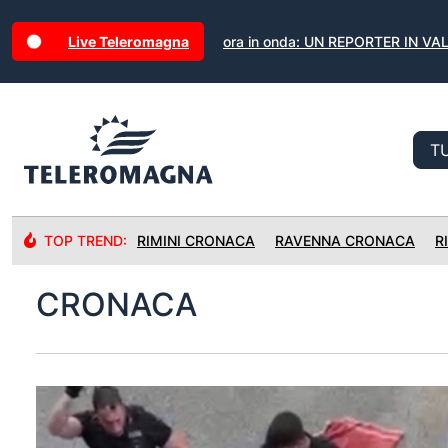
Live Teleromagna
ora in onda: UN REPORTER IN VAL
TOP TREND:
RIMINI CRONACA
RAVENNA CRONACA
R
CRONACA