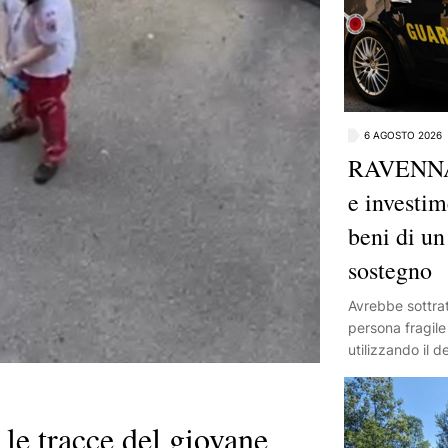
6 AGOSTO 2026
RAVENNA:
e investim
beni di un
sostegno
Avrebbe sottrat
persona fragile 
utilizzando il 
investimenti. P
di sostegno è fi
della Guardia d
e tracce del giovane
coordinata dall