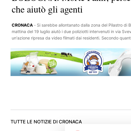
che aiutò gli agenti
CRONACA
-
Si sarebbe allontanato dalla zona del Pilastro di Bologna l'uomo, originario dell'Est Europa, che la
mattina del 19 luglio aiutò i due poliziotti intervenuti in via S
un'azione ripresa da video filmati dai residenti. Secondo quant
se ne sarebbe andato dopo aver ricevuto minacce in relazione 
nell'immediatezza come persona informata sui fatti, non è chia
inquirenti. In seguito alle ritorsioni subite potrebbe anche aver
corso della serata del 25 luglio al Pilastro, per ricordare Faki
preoccupato per la sua incolumità.
TUTTE LE NOTIZIE DI CRONACA