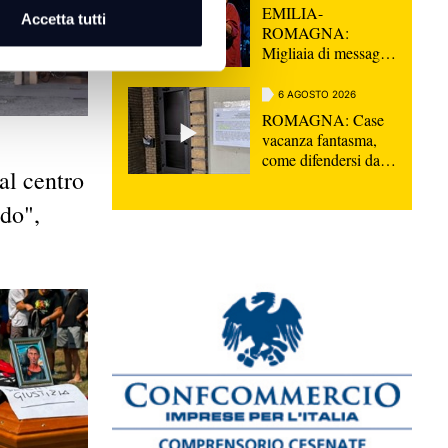
EMILIA-
Accetta tutti
ROMAGNA:
Migliaia di messaggi
per l'ultimo saluto a
Guccini, "Non
6 AGOSTO 2026
morirà mai"
ROMAGNA: Case
vacanza fantasma,
come difendersi dalle
al centro
truffe | VIDEO
do",