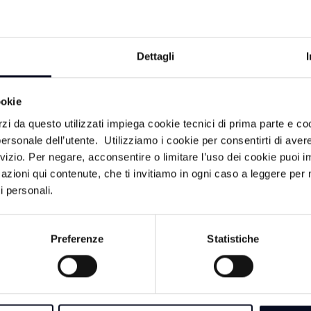
secondaria ed è
attivato la fun
dispositivo Gar
tramite Gps. L
Dettagli
ha attivato il 
Monte Falco e l
recuperato graz
ookie
stati calati an
rzi da questo utilizzati impiega cookie tecnici di prima parte e co
per le prime cu
ersonale dell’utente. Utilizziamo i cookie per consentirti di aver
tecnici hanno 
6
5 AGOSTO 2026
rvizio. Per negare, acconsentire o limitare l’uso dei cookie puoi
dell'uomo, succ
E: Vacanza da
CESENATICO: Resid
azioni qui contenute, che ti invitiamo in ogni caso a leggere per 
Carabinieri fore
0 ragazzi stipati in un
fantasma, salgono a 1
i personali.
vigili del fuoco.
36 posti
turisti truffati | VIDE
Preferenze
Statistiche