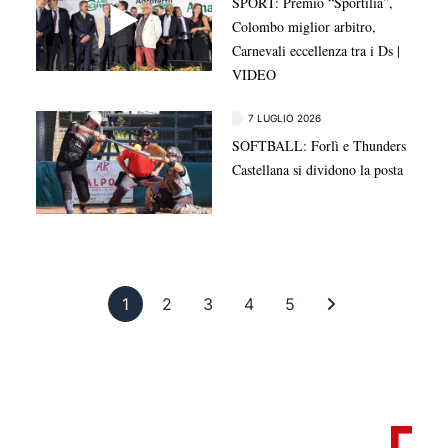
SPORT: Premio “Sportilia”,
Colombo miglior arbitro,
Carnevali eccellenza tra i Ds |
VIDEO
7 LUGLIO 2026
SOFTBALL: Forlì e Thunders
Castellana si dividono la posta
Pagina 1
Pagina 2
Pagina 3
Pagina 4
Pagina 5
Ultima pagina
1
2
3
4
5