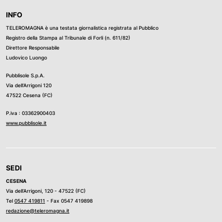
INFO
TELEROMAGNA è una testata giornalistica registrata al Pubblico
Registro della Stampa al Tribunale di Forli (n. 611/82)
Direttore Responsabile
Ludovico Luongo
Pubblisole S.p.A.
Via dell’Arrigoni 120
47522 Cesena (FC)
P.iva : 03362900403
www.pubblisole.it
SEDI
CESENA
Via dell’Arrigoni, 120 - 47522 (FC)
Tel
0547 419811
- Fax 0547 419898
redazione@teleromagna.it