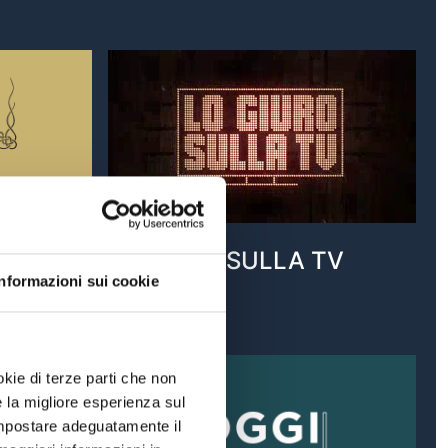
 GIOIA
LO GIURO SULLA TV
Informazioni sui cookie
VAI AL PROGRAMMA
okie di terze parti che non
e la migliore esperienza sul
A VITA
 impostare adeguatamente il