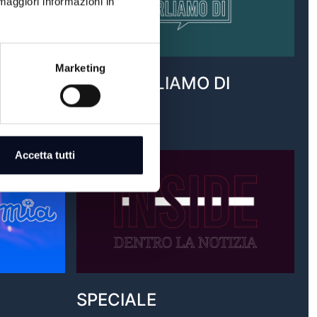
maggiori informazioni in
Marketing
OGGI PARLIAMO DI
VAI AL PROGRAMMA
Accetta tutti
SPECIALE