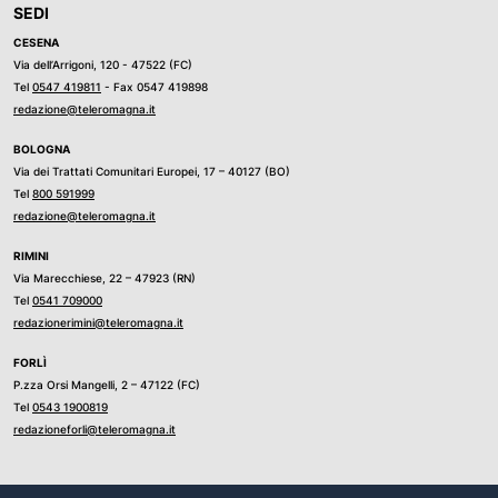
SEDI
CESENA
Via dell’Arrigoni, 120 - 47522 (FC)
Tel
0547 419811
- Fax 0547 419898
redazione@teleromagna.it
BOLOGNA
Via dei Trattati Comunitari Europei, 17 – 40127 (BO)
Tel
800 591999
redazione@teleromagna.it
RIMINI
Via Marecchiese, 22 – 47923 (RN)
Tel
0541 709000
redazionerimini@teleromagna.it
FORLÌ
P.zza Orsi Mangelli, 2 – 47122 (FC)
Tel
0543 1900819
redazioneforli@teleromagna.it