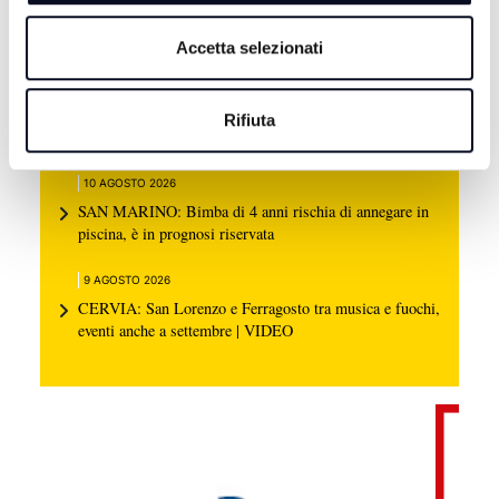
Accetta selezionati
10 AGOSTO 2026
RIMINI: Giovane colpito da un Frecciarossa in
Rifiuta
stazione, è grave | FOTO
10 AGOSTO 2026
SAN MARINO: Bimba di 4 anni rischia di annegare in
piscina, è in prognosi riservata
9 AGOSTO 2026
CERVIA: San Lorenzo e Ferragosto tra musica e fuochi,
eventi anche a settembre | VIDEO