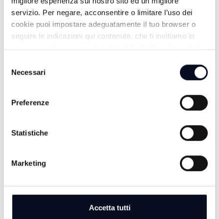
migliore esperienza sul nostro sito ed un migliore
servizio. Per negare, acconsentire o limitare l’uso dei
cookie puoi impostare adeguatamente il tuo browser o
seguire le indicazioni qui contenute, che ti invitiamo in
ogni caso a leggere per maggiori informazioni in materia
di trattamento dei dati personali.
Selezione
Necessari
del
consenso
Preferenze
ALTRE NOTIZIE
TUTTE LE NOTIZIE
Statistiche
Marketing
Accetta tutti