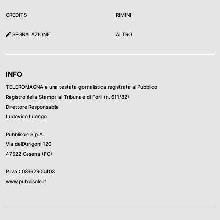
CREDITS
RIMINI
SEGNALAZIONE
ALTRO
INFO
TELEROMAGNA è una testata giornalistica registrata al Pubblico
Registro della Stampa al Tribunale di Forli (n. 611/82)
Direttore Responsabile
Ludovico Luongo
Pubblisole S.p.A.
Via dell’Arrigoni 120
47522 Cesena (FC)
P.iva : 03362900403
www.pubblisole.it