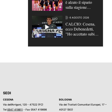
è alzato il sipario
sulla stagione
2026/2027
6 AGOSTO 2026
CALCIO: Cesena,
ecco Debenedetti,
"Ho accettato subito,
qui c’è grande
ambizione" | VIDEO
SEDI
CESENA
BOLOGNA
Via dell’Arrigoni, 120 - 47522 (FC)
Via dei Trattati Comunitari Europei, 17 –
Tel
0547 419811
- Fax 0547 419898
40127 (BO)