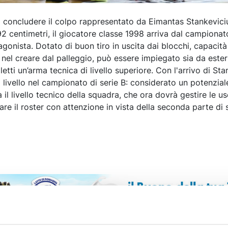
a concludere il colpo rappresentato da Eimantas Stankevici
92 centimetri, il giocatore classe 1998 arriva dal campionat
gonista. Dotato di buon tiro in uscita dai blocchi, capacità
à nel creare dal palleggio, può essere impiegato sia da este
tti un’arma tecnica di livello superiore. Con l'arrivo di Sta
l livello nel campionato di serie B: considerato un potenzial
rà il livello tecnico della squadra, che ora dovrà gestire le us
e il roster con attenzione in vista della seconda parte di 