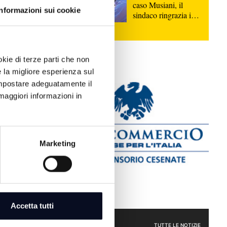
caso Musiani, il
Informazioni sui cookie
sindaco ringrazia i
Carabinieri
okie di terze parti che non
e la migliore esperienza sul
e il capitolo
 impostare adeguatamente il
ostrare il mio
maggiori informazioni in
Marketing
è la favorita
era al Savio |
Accetta tutti
lub Cesena,
rice Francesca
SPORT
TUTTE LE NOTIZIE