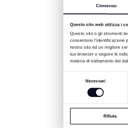
Consenso
ALTRE NOTIZIE DI SPORT
Questo sito web utilizza i c
Questo sito o gli strumenti te
consentono l’identificazione p
nostro sito ed un migliore se
tuo browser o seguire le indic
materia di trattamento dei dat
Selezione
Necessari
del
consenso
7 AGOSTO 2026
BASKET: La Start
Cup porta la Virtus
Rifiuta
sul parquet di Rimi