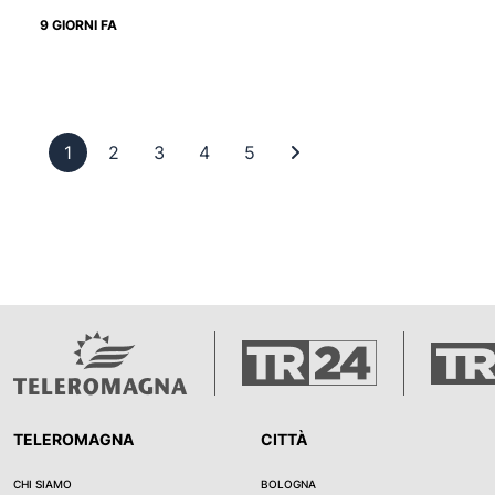
9 GIORNI FA
Pagina 1
Pagina 2
Pagina 3
Pagina 4
Pagina 5
Ultima pagina
1
2
3
4
5
TELEROMAGNA
CITTÀ
CHI SIAMO
BOLOGNA