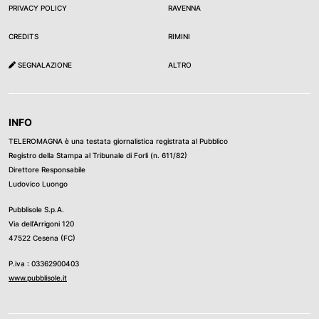
PRIVACY POLICY
RAVENNA
CREDITS
RIMINI
SEGNALAZIONE
ALTRO
INFO
TELEROMAGNA è una testata giornalistica registrata al Pubblico
Registro della Stampa al Tribunale di Forli (n. 611/82)
Direttore Responsabile
Ludovico Luongo
Pubblisole S.p.A.
Via dell’Arrigoni 120
47522 Cesena (FC)
P.iva : 03362900403
www.pubblisole.it