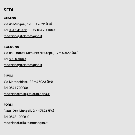
SEDI
CESENA
Via dell’Arrigoni, 120 - 47522 (FC)
Tel
0547 419811
- Fax 0547 419898
redazione@teleromagna.it
BOLOGNA
Via dei Trattati Comunitari Europei, 17 – 40127 (BO)
Tel
800 591999
redazione@teleromagna.it
RIMINI
Via Marecchiese, 22 – 47923 (RN)
Tel
0541 709000
redazionerimini@teleromagna.it
FORLÌ
P.zza Orsi Mangelli, 2 – 47122 (FC)
Tel
0543 1900819
redazioneforli@teleromagna.it