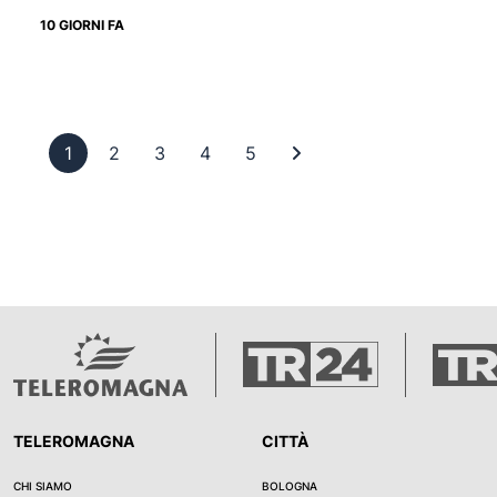
10 GIORNI FA
Pagina 1
Pagina 2
Pagina 3
Pagina 4
Pagina 5
Ultima pagina
1
2
3
4
5
TELEROMAGNA
CITTÀ
CHI SIAMO
BOLOGNA