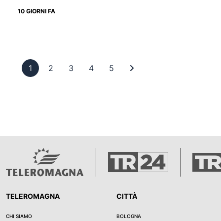
10 GIORNI FA
Pagina 1
Pagina 2
Pagina 3
Pagina 4
Pagina 5
Ultima pagina
1
2
3
4
5
TELEROMAGNA
CITTÀ
CHI SIAMO
BOLOGNA