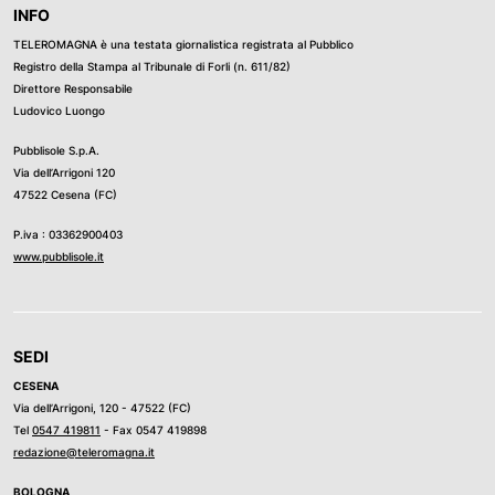
INFO
TELEROMAGNA è una testata giornalistica registrata al Pubblico
Registro della Stampa al Tribunale di Forli (n. 611/82)
Direttore Responsabile
Ludovico Luongo
Pubblisole S.p.A.
Via dell’Arrigoni 120
47522 Cesena (FC)
P.iva : 03362900403
www.pubblisole.it
SEDI
CESENA
Via dell’Arrigoni, 120 - 47522 (FC)
Tel
0547 419811
- Fax 0547 419898
redazione@teleromagna.it
BOLOGNA