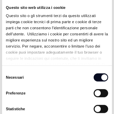
TALK24 FACCIA A FACCIA CON ISOLA
Questo sito web utilizza i cookie
- ESTATE CALDA - 28/05/2026
Questo sito o gli strumenti terzi da questo utilizzati
impiega cookie tecnici di prima parte e cookie di terze
2 MESI FA
parti che non consentono l’identificazione personale
dell’utente. Utilizziamo i cookie per consentirti di avere la
migliore esperienza sul nostro sito ed un migliore
TALK24 IOR LIFE - 21/05/2026
servizio. Per negare, acconsentire o limitare l’uso dei
cookie puoi impostare adeguatamente il tuo browser o
2 MESI FA
seguire le indicazioni qui contenute, che ti invitiamo in
ogni caso a leggere per maggiori informazioni in materia
di trattamento dei dati personali.
Selezione
TALK24 E IO PAGO - 07/05/2026
Necessari
del
consenso
3 MESI FA
Preferenze
TALK24 ESTATE, DIFFICOLTA' E
Statistiche