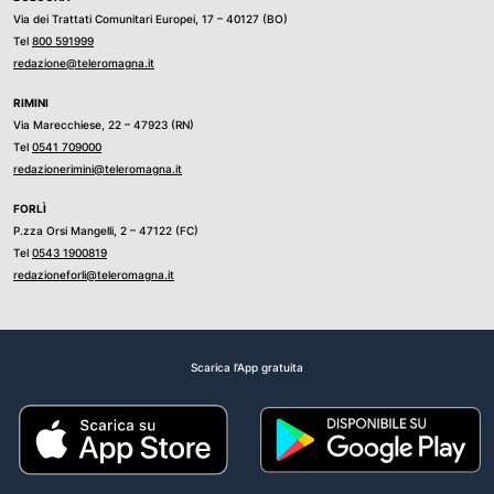
Via dei Trattati Comunitari Europei, 17 – 40127 (BO)
Tel
800 591999
redazione@teleromagna.it
RIMINI
Via Marecchiese, 22 – 47923 (RN)
Tel
0541 709000
redazionerimini@teleromagna.it
FORLÌ
P.zza Orsi Mangelli, 2 – 47122 (FC)
Tel
0543 1900819
redazioneforli@teleromagna.it
Scarica l'App gratuita