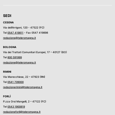
SEDI
CESENA
Via dell’Arrigoni, 120 - 47522 (FC)
Tel
0547 419811
- Fax 0547 419898
redazione@teleromagna.it
BOLOGNA
Via dei Trattati Comunitari Europei, 17 – 40127 (BO)
Tel
800 591999
redazione@teleromagna.it
RIMINI
Via Marecchiese, 22 – 47923 (RN)
Tel
0541 709000
redazionerimini@teleromagna.it
FORLÌ
P.zza Orsi Mangelli, 2 – 47122 (FC)
Tel
0543 1900819
redazioneforli@teleromagna.it