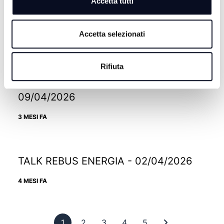
Accetta tutti
TALK24 ORGOGLIO NOSTRO -
16/04/2026
Accetta selezionati
3 MESI FA
Rifiuta
TALK24-PAROLA AI SINDACI -
09/04/2026
3 MESI FA
TALK REBUS ENERGIA - 02/04/2026
4 MESI FA
Pagina 1
Pagina 2
Pagina 3
Pagina 4
Pagina 5
Ultima pagina
1
2
3
4
5