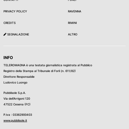
PRIVACY POLICY
RAVENNA
CREDITS
RIMINI
SEGNALAZIONE
ALTRO
INFO
TELEROMAGNA è una testata giornalistica registrata al Pubblico
Registro della Stampa al Tribunale di Forli (n. 611/82)
Direttore Responsabile
Ludovico Luongo
Pubblisole S.p.A.
Via dell’Arrigoni 120
47522 Cesena (FC)
P.iva : 03362900403
www.pubblisole.it