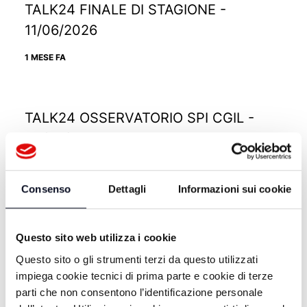
TALK24 FINALE DI STAGIONE -
11/06/2026
1 MESE FA
TALK24 OSSERVATORIO SPI CGIL -
04/06/2026
2 MESI FA
Consenso
Dettagli
Informazioni sui cookie
TALK24 FACCIA A FACCIA CON ISOLA
Questo sito web utilizza i cookie
- ESTATE CALDA - 28/05/2026
Questo sito o gli strumenti terzi da questo utilizzati
2 MESI FA
impiega cookie tecnici di prima parte e cookie di terze
parti che non consentono l’identificazione personale