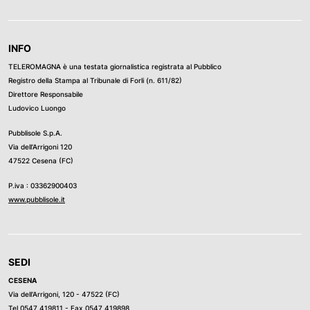
INFO
TELEROMAGNA è una testata giornalistica registrata al Pubblico
Registro della Stampa al Tribunale di Forli (n. 611/82)
Direttore Responsabile
Ludovico Luongo
Pubblisole S.p.A.
Via dell’Arrigoni 120
47522 Cesena (FC)
P.iva : 03362900403
www.pubblisole.it
SEDI
CESENA
Via dell’Arrigoni, 120 - 47522 (FC)
Tel
0547 419811
- Fax 0547 419898