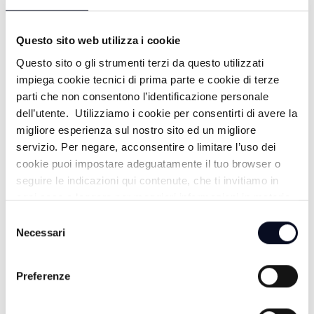
19/07/2026
19 GIORNI FA
Questo sito web utilizza i cookie
Questo sito o gli strumenti terzi da questo utilizzati
impiega cookie tecnici di prima parte e cookie di terze
PUNTA MARINA: PUNTA ALL'ARTE -
parti che non consentono l’identificazione personale
dell’utente. Utilizziamo i cookie per consentirti di avere la
18/07/2026
migliore esperienza sul nostro sito ed un migliore
20 GIORNI FA
servizio. Per negare, acconsentire o limitare l’uso dei
cookie puoi impostare adeguatamente il tuo browser o
seguire le indicazioni qui contenute, che ti invitiamo in
ogni caso a leggere per maggiori informazioni in materia
M. MARITTIMA: NUOVA CLUB HOUSE
di trattamento dei dati personali.
Selezione
- 16/07/2026
Necessari
del
consenso
22 GIORNI FA
Preferenze