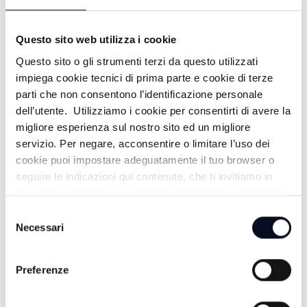
19/07/2026
19 GIORNI FA
Questo sito web utilizza i cookie
Questo sito o gli strumenti terzi da questo utilizzati
impiega cookie tecnici di prima parte e cookie di terze
PUNTA MARINA: PUNTA ALL'ARTE -
parti che non consentono l’identificazione personale
dell’utente. Utilizziamo i cookie per consentirti di avere la
18/07/2026
migliore esperienza sul nostro sito ed un migliore
20 GIORNI FA
servizio. Per negare, acconsentire o limitare l’uso dei
cookie puoi impostare adeguatamente il tuo browser o
seguire le indicazioni qui contenute, che ti invitiamo in
ogni caso a leggere per maggiori informazioni in materia
M. MARITTIMA: NUOVA CLUB HOUSE
di trattamento dei dati personali.
Selezione
- 16/07/2026
Necessari
del
consenso
22 GIORNI FA
Preferenze