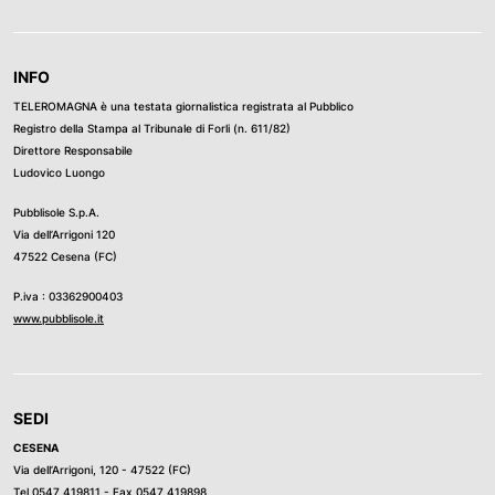
INFO
TELEROMAGNA è una testata giornalistica registrata al Pubblico
Registro della Stampa al Tribunale di Forli (n. 611/82)
Direttore Responsabile
Ludovico Luongo
Pubblisole S.p.A.
Via dell’Arrigoni 120
47522 Cesena (FC)
P.iva : 03362900403
www.pubblisole.it
SEDI
CESENA
Via dell’Arrigoni, 120 - 47522 (FC)
Tel
0547 419811
- Fax 0547 419898