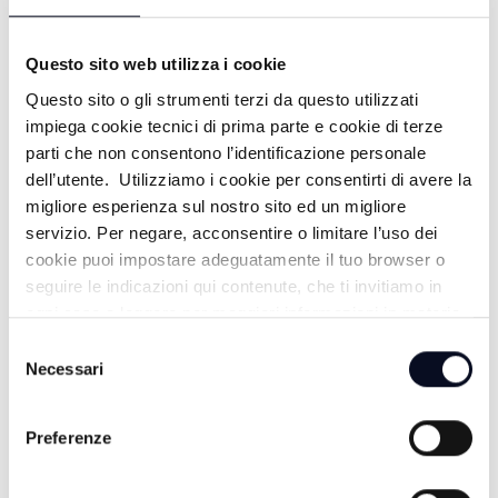
19/07/2026
21 GIORNI FA
Questo sito web utilizza i cookie
Questo sito o gli strumenti terzi da questo utilizzati
impiega cookie tecnici di prima parte e cookie di terze
PUNTA MARINA: PUNTA ALL'ARTE -
parti che non consentono l’identificazione personale
dell’utente. Utilizziamo i cookie per consentirti di avere la
18/07/2026
migliore esperienza sul nostro sito ed un migliore
22 GIORNI FA
servizio. Per negare, acconsentire o limitare l’uso dei
cookie puoi impostare adeguatamente il tuo browser o
seguire le indicazioni qui contenute, che ti invitiamo in
ogni caso a leggere per maggiori informazioni in materia
M. MARITTIMA: NUOVA CLUB HOUSE
di trattamento dei dati personali.
Selezione
- 16/07/2026
Necessari
del
consenso
24 GIORNI FA
Preferenze