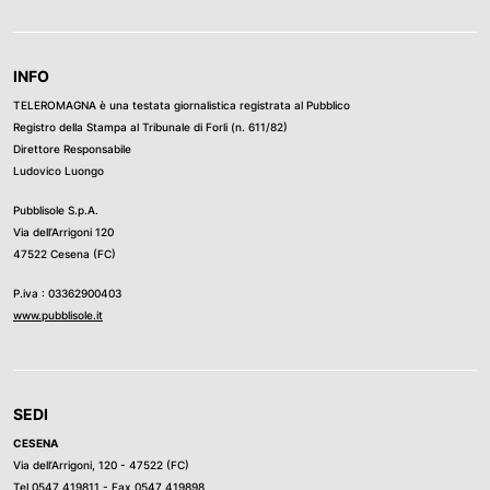
INFO
TELEROMAGNA è una testata giornalistica registrata al Pubblico
Registro della Stampa al Tribunale di Forli (n. 611/82)
Direttore Responsabile
Ludovico Luongo
Pubblisole S.p.A.
Via dell’Arrigoni 120
47522 Cesena (FC)
P.iva : 03362900403
www.pubblisole.it
SEDI
CESENA
Via dell’Arrigoni, 120 - 47522 (FC)
Tel
0547 419811
- Fax 0547 419898