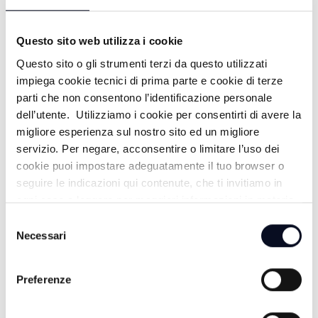
19/07/2026
21 GIORNI FA
Questo sito web utilizza i cookie
Questo sito o gli strumenti terzi da questo utilizzati
impiega cookie tecnici di prima parte e cookie di terze
PUNTA MARINA: PUNTA ALL'ARTE -
parti che non consentono l’identificazione personale
dell’utente. Utilizziamo i cookie per consentirti di avere la
18/07/2026
migliore esperienza sul nostro sito ed un migliore
22 GIORNI FA
servizio. Per negare, acconsentire o limitare l’uso dei
cookie puoi impostare adeguatamente il tuo browser o
seguire le indicazioni qui contenute, che ti invitiamo in
ogni caso a leggere per maggiori informazioni in materia
M. MARITTIMA: NUOVA CLUB HOUSE
di trattamento dei dati personali.
Selezione
- 16/07/2026
Necessari
del
consenso
24 GIORNI FA
Preferenze