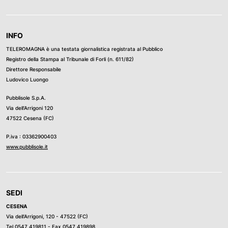
INFO
TELEROMAGNA è una testata giornalistica registrata al Pubblico
Registro della Stampa al Tribunale di Forli (n. 611/82)
Direttore Responsabile
Ludovico Luongo
Pubblisole S.p.A.
Via dell’Arrigoni 120
47522 Cesena (FC)
P.iva : 03362900403
www.pubblisole.it
SEDI
CESENA
Via dell’Arrigoni, 120 - 47522 (FC)
Tel
0547 419811
- Fax 0547 419898