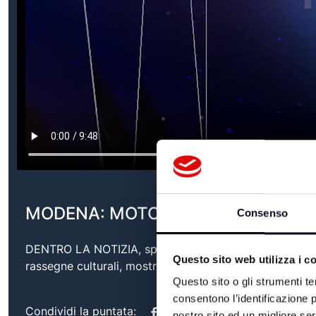
MODENA: MOTOR VALLEY FEST - 2
Consenso
DENTRO LA NOTIZIA, speciale televisivo sull'’attualit
Questo sito web utilizza i c
rassegne culturali, mostre, eventi ma anche promozione
Questo sito o gli strumenti te
consentono l’identificazione p
Condividi la puntata:
nostro sito ed un migliore se