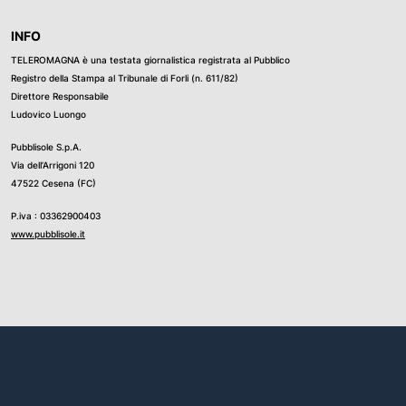
INFO
TELEROMAGNA è una testata giornalistica registrata al Pubblico
Registro della Stampa al Tribunale di Forli (n. 611/82)
Direttore Responsabile
Ludovico Luongo
Pubblisole S.p.A.
Via dell’Arrigoni 120
47522 Cesena (FC)
P.iva : 03362900403
www.pubblisole.it