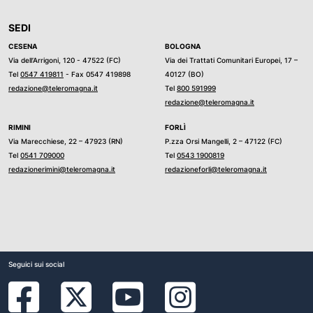
SEDI
CESENA
BOLOGNA
Via dell’Arrigoni, 120 - 47522 (FC)
Via dei Trattati Comunitari Europei, 17 –
Tel
0547 419811
- Fax 0547 419898
40127 (BO)
redazione@teleromagna.it
Tel
800 591999
redazione@teleromagna.it
RIMINI
FORLÌ
Via Marecchiese, 22 – 47923 (RN)
P.zza Orsi Mangelli, 2 – 47122 (FC)
Tel
0541 709000
Tel
0543 1900819
redazionerimini@teleromagna.it
redazioneforli@teleromagna.it
Seguici sui social