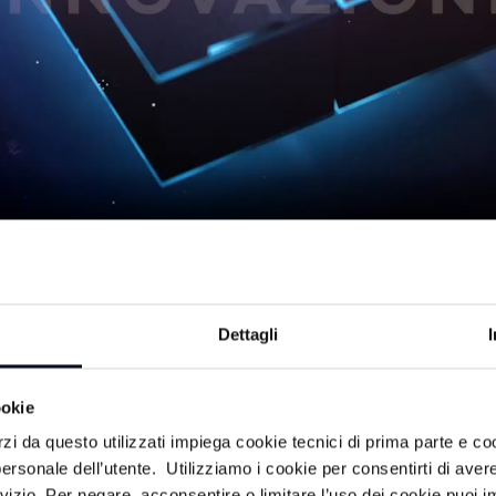
8/05/2026
Dettagli
à made in Romagna. Servizi video su
ookie
 del territorio e delle sue imprese.
rzi da questo utilizzati impiega cookie tecnici di prima parte e co
ersonale dell’utente. Utilizziamo i cookie per consentirti di aver
rvizio. Per negare, acconsentire o limitare l’uso dei cookie puoi