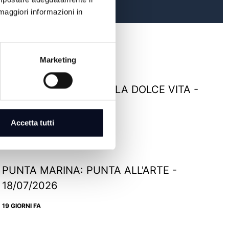
maggiori informazioni in
Marketing
RIMINI: TERRAZZA DELLA DOLCE VITA -
22/07/2026
Accetta tutti
15 GIORNI FA
PUNTA MARINA: PUNTA ALL'ARTE -
18/07/2026
19 GIORNI FA