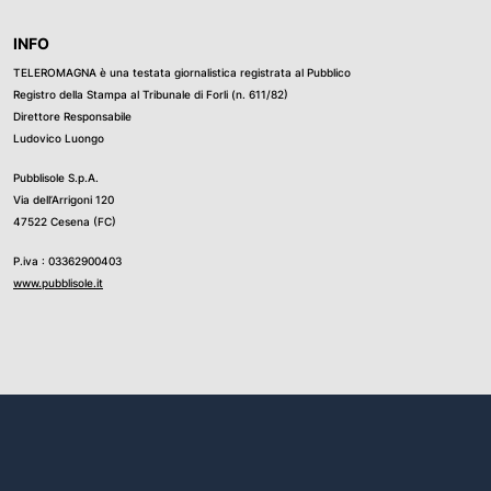
INFO
TELEROMAGNA è una testata giornalistica registrata al Pubblico
Registro della Stampa al Tribunale di Forli (n. 611/82)
Direttore Responsabile
Ludovico Luongo
Pubblisole S.p.A.
Via dell’Arrigoni 120
47522 Cesena (FC)
P.iva : 03362900403
www.pubblisole.it