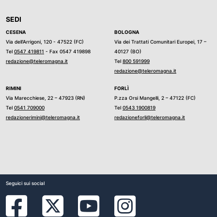
SEDI
CESENA
BOLOGNA
Via dell’Arrigoni, 120 - 47522 (FC)
Via dei Trattati Comunitari Europei, 17 –
Tel
0547 419811
- Fax 0547 419898
40127 (BO)
redazione@teleromagna.it
Tel
800 591999
redazione@teleromagna.it
RIMINI
FORLÌ
Via Marecchiese, 22 – 47923 (RN)
P.zza Orsi Mangelli, 2 – 47122 (FC)
Tel
0541 709000
Tel
0543 1900819
redazionerimini@teleromagna.it
redazioneforli@teleromagna.it
Seguici sui social