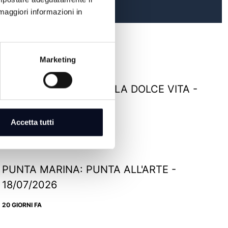
maggiori informazioni in
Marketing
RIMINI: TERRAZZA DELLA DOLCE VITA -
22/07/2026
Accetta tutti
16 GIORNI FA
PUNTA MARINA: PUNTA ALL'ARTE -
18/07/2026
20 GIORNI FA