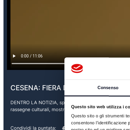
CESENA: FIERA DI SAN GIOVANNI - 
Consenso
DENTRO LA NOTIZIA, speciale televisivo sull'’attualit
Questo sito web utilizza i c
rassegne culturali, mostre, eventi ma anche promozione
Questo sito o gli strumenti te
consentono l’identificazione p
Condividi la puntata:
nostro sito ed un migliore se