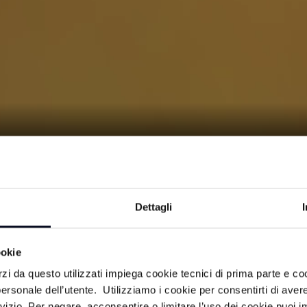
21/06/2025
Dettagli
à made in Romagna. Servizi video su
ookie
 del territorio e delle sue impres
rzi da questo utilizzati impiega cookie tecnici di prima parte e co
ersonale dell’utente. Utilizziamo i cookie per consentirti di aver
rvizio. Per negare, acconsentire o limitare l’uso dei cookie puoi