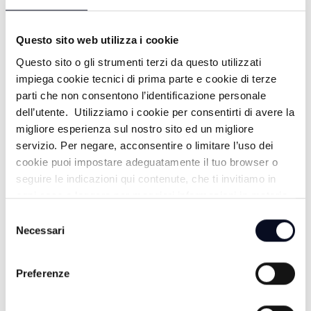
19/07/2026
21 GIORNI FA
Questo sito web utilizza i cookie
Questo sito o gli strumenti terzi da questo utilizzati
impiega cookie tecnici di prima parte e cookie di terze
PUNTA MARINA: PUNTA ALL'ARTE -
parti che non consentono l’identificazione personale
dell’utente. Utilizziamo i cookie per consentirti di avere la
18/07/2026
migliore esperienza sul nostro sito ed un migliore
22 GIORNI FA
servizio. Per negare, acconsentire o limitare l’uso dei
cookie puoi impostare adeguatamente il tuo browser o
seguire le indicazioni qui contenute, che ti invitiamo in
ogni caso a leggere per maggiori informazioni in materia
M. MARITTIMA: NUOVA CLUB HOUSE
di trattamento dei dati personali.
Selezione
- 16/07/2026
Necessari
del
consenso
24 GIORNI FA
Preferenze