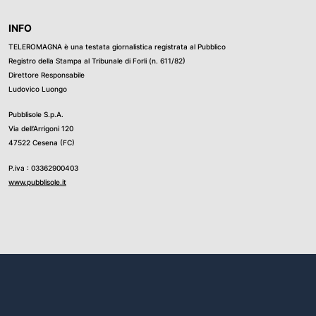
INFO
TELEROMAGNA è una testata giornalistica registrata al Pubblico
Registro della Stampa al Tribunale di Forli (n. 611/82)
Direttore Responsabile
Ludovico Luongo
Pubblisole S.p.A.
Via dell’Arrigoni 120
47522 Cesena (FC)
P.iva : 03362900403
www.pubblisole.it