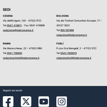
SEDI
CESENA
BOLOGNA
Via dell’Arrigoni, 120 - 47522 (FC)
Via dei Trattati Comunitari Europei, 17 –
Tel
0547 419811
- Fax 0547 419898
40127 (BO)
redazione@teleromagna.it
Tel
800 591999
redazione@teleromagna.it
RIMINI
FORLÌ
Via Marecchiese, 22 – 47923 (RN)
P.zza Orsi Mangelli, 2 – 47122 (FC)
Tel
0541 709000
Tel
0543 1900819
redazionerimini@teleromagna.it
redazioneforli@teleromagna.it
Seguici sui social