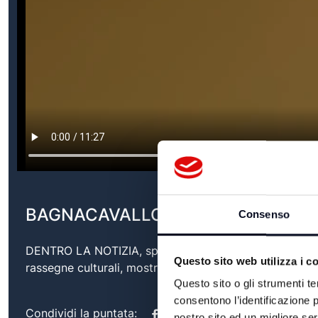
BAGNACAVALLO: COOPERAZIONE IN
Consenso
DENTRO LA NOTIZIA, speciale televisivo sull'’attualit
Questo sito web utilizza i c
rassegne culturali, mostre, eventi ma anche promozione
Questo sito o gli strumenti te
consentono l’identificazione p
Condividi la puntata:
nostro sito ed un migliore se