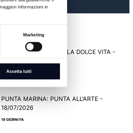
maggiori informazioni in
Marketing
RIMINI: TERRAZZA DELLA DOLCE VITA -
22/07/2026
Accetta tutti
15 GIORNI FA
PUNTA MARINA: PUNTA ALL'ARTE -
18/07/2026
19 GIORNI FA