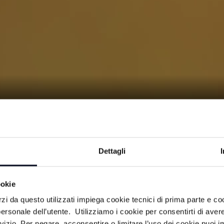
 FESTA - 02/05/2025
Dettagli
à made in Romagna. Servizi video su
ookie
 del territorio e delle sue impres
rzi da questo utilizzati impiega cookie tecnici di prima parte e co
ersonale dell’utente. Utilizziamo i cookie per consentirti di aver
rvizio. Per negare, acconsentire o limitare l’uso dei cookie puoi