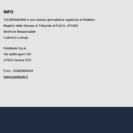
INFO
TELEROMAGNA è una testata giornalistica registrata al Pubblico
Registro della Stampa al Tribunale di Forli (n. 611/82)
Direttore Responsabile
Ludovico Luongo
Pubblisole S.p.A.
Via dell’Arrigoni 120
47522 Cesena (FC)
P.iva : 03362900403
www.pubblisole.it