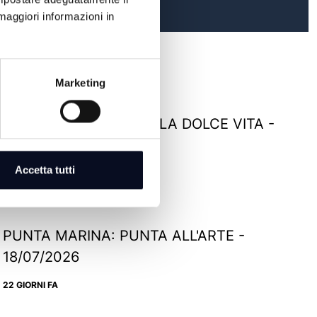
maggiori informazioni in
Marketing
RIMINI: TERRAZZA DELLA DOLCE VITA -
22/07/2026
Accetta tutti
18 GIORNI FA
PUNTA MARINA: PUNTA ALL'ARTE -
18/07/2026
22 GIORNI FA