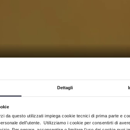
5/2025
Dettagli
à made in Romagna. Servizi video su
ookie
 del territorio e delle sue impres
rzi da questo utilizzati impiega cookie tecnici di prima parte e co
ersonale dell’utente. Utilizziamo i cookie per consentirti di aver
rvizio. Per negare, acconsentire o limitare l’uso dei cookie puoi