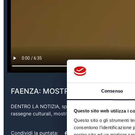
FAENZA: MOSTRA SARTELLI - 16/0
Consenso
DENTRO LA NOTIZIA, speciale televisivo sull'’attualit
Questo sito web utilizza i c
rassegne culturali, mostre, eventi ma anche promozione
Questo sito o gli strumenti te
consentono l’identificazione p
Condividi la puntata:
nostro sito ed un migliore se