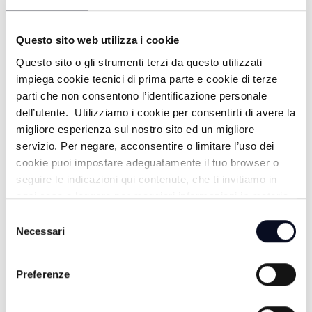
19/07/2026
20 GIORNI FA
Questo sito web utilizza i cookie
Questo sito o gli strumenti terzi da questo utilizzati
impiega cookie tecnici di prima parte e cookie di terze
PUNTA MARINA: PUNTA ALL'ARTE -
parti che non consentono l’identificazione personale
dell’utente. Utilizziamo i cookie per consentirti di avere la
18/07/2026
migliore esperienza sul nostro sito ed un migliore
21 GIORNI FA
servizio. Per negare, acconsentire o limitare l’uso dei
cookie puoi impostare adeguatamente il tuo browser o
seguire le indicazioni qui contenute, che ti invitiamo in
ogni caso a leggere per maggiori informazioni in materia
M. MARITTIMA: NUOVA CLUB HOUSE
di trattamento dei dati personali.
Selezione
- 16/07/2026
Necessari
del
consenso
23 GIORNI FA
Preferenze