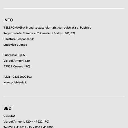
INFO
TELEROMAGNA è una testata giornalistica registrata al Pubblico
Registro della Stampa al Tribunale di Forli (n. 611/82)
Direttore Responsabile
Ludovico Luongo
Pubblisole S.p.A.
Via dell’Arrigoni 120
47522 Cesena (FC)
P.iva : 03362900403
www.pubblisole.it
SEDI
CESENA
Via dell’Arrigoni, 120 - 47522 (FC)
Tel
0547 419811
- Fax 0547 419898