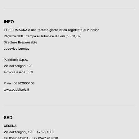
INFO
TELEROMAGNA è una testata giornalistica registrata al Pubblico
Registro della Stampa al Tribunale di Forli (n. 611/82)
Direttore Responsabile
Ludovico Luongo
Pubblisole S.p.A.
Via dell’Arrigoni 120
47522 Cesena (FC)
P.iva : 03362900403
www.pubblisole.it
SEDI
CESENA
Via dell’Arrigoni, 120 - 47522 (FC)
Tel
0547 419811
- Fax 0547 419898