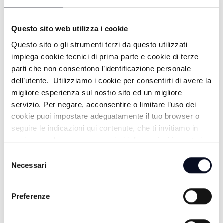
19/07/2026
18 GIORNI FA
Questo sito web utilizza i cookie
Questo sito o gli strumenti terzi da questo utilizzati
impiega cookie tecnici di prima parte e cookie di terze
PUNTA MARINA: PUNTA ALL'ARTE -
parti che non consentono l’identificazione personale
dell’utente. Utilizziamo i cookie per consentirti di avere la
18/07/2026
migliore esperienza sul nostro sito ed un migliore
19 GIORNI FA
servizio. Per negare, acconsentire o limitare l’uso dei
cookie puoi impostare adeguatamente il tuo browser o
seguire le indicazioni qui contenute, che ti invitiamo in
ogni caso a leggere per maggiori informazioni in materia
M. MARITTIMA: NUOVA CLUB HOUSE
di trattamento dei dati personali.
Selezione
- 16/07/2026
Necessari
del
consenso
21 GIORNI FA
Preferenze