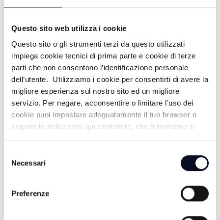
19/07/2026
20 GIORNI FA
Questo sito web utilizza i cookie
Questo sito o gli strumenti terzi da questo utilizzati
impiega cookie tecnici di prima parte e cookie di terze
PUNTA MARINA: PUNTA ALL'ARTE -
parti che non consentono l’identificazione personale
dell’utente. Utilizziamo i cookie per consentirti di avere la
18/07/2026
migliore esperienza sul nostro sito ed un migliore
21 GIORNI FA
servizio. Per negare, acconsentire o limitare l’uso dei
cookie puoi impostare adeguatamente il tuo browser o
seguire le indicazioni qui contenute, che ti invitiamo in
ogni caso a leggere per maggiori informazioni in materia
M. MARITTIMA: NUOVA CLUB HOUSE
di trattamento dei dati personali.
Selezione
- 16/07/2026
Necessari
del
consenso
23 GIORNI FA
Preferenze