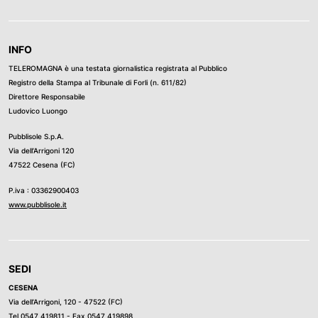
INFO
TELEROMAGNA è una testata giornalistica registrata al Pubblico
Registro della Stampa al Tribunale di Forli (n. 611/82)
Direttore Responsabile
Ludovico Luongo
Pubblisole S.p.A.
Via dell’Arrigoni 120
47522 Cesena (FC)
P.iva : 03362900403
www.pubblisole.it
SEDI
CESENA
Via dell’Arrigoni, 120 - 47522 (FC)
Tel
0547 419811
- Fax 0547 419898