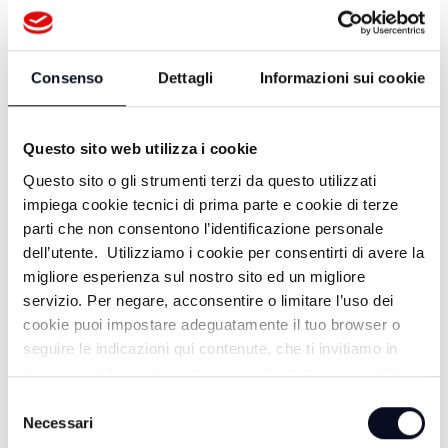
- 29/07/2026
8 GIORNI FA
Consenso
Dettagli
Informazioni sui cookie
ROMAGNA: L'ALGORITMO DELLA
Questo sito web utilizza i cookie
CRESCITA - 28/07/2026
Questo sito o gli strumenti terzi da questo utilizzati
9 GIORNI FA
impiega cookie tecnici di prima parte e cookie di terze
parti che non consentono l’identificazione personale
dell’utente. Utilizziamo i cookie per consentirti di avere la
migliore esperienza sul nostro sito ed un migliore
RIMINI: TERRAZZA DELLA DOLCE VITA
servizio. Per negare, acconsentire o limitare l’uso dei
- 22/07/2026
cookie puoi impostare adeguatamente il tuo browser o
seguire le indicazioni qui contenute, che ti invitiamo in
15 GIORNI FA
ogni caso a leggere per maggiori informazioni in materia
di trattamento dei dati personali.
Selezione
Necessari
del