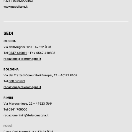
P.iva : 03362900403
www.pubblisole.it
SEDI
CESENA
Via dell’Arrigoni, 120 - 47522 (FC)
Tel
0547 419811
- Fax 0547 419898
redazione@teleromagna.it
BOLOGNA
Via dei Trattati Comunitari Europei, 17 – 40127 (BO)
Tel
800 591999
redazione@teleromagna.it
RIMINI
Via Marecchiese, 22 – 47923 (RN)
Tel
0541 709000
redazionerimini@teleromagna.it
FORLÌ
P.zza Orsi Mangelli, 2 – 47122 (FC)