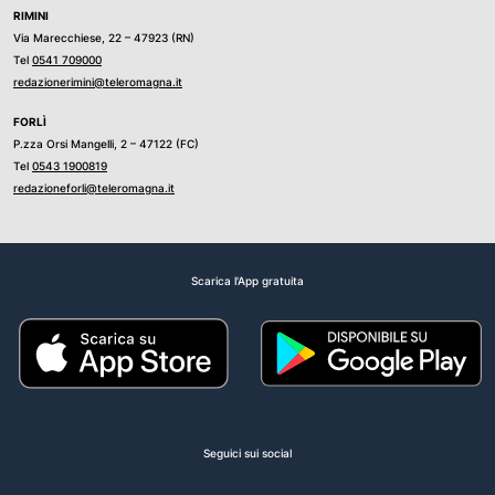
RIMINI
Via Marecchiese, 22 – 47923 (RN)
Tel
0541 709000
redazionerimini@teleromagna.it
FORLÌ
P.zza Orsi Mangelli, 2 – 47122 (FC)
Tel
0543 1900819
redazioneforli@teleromagna.it
Scarica l'App gratuita
Seguici sui social