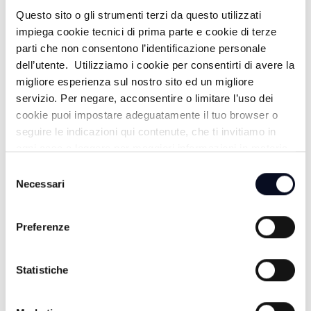
ANIMALI STOP ALL'ABBANDONO SI
Questo sito o gli strumenti terzi da questo utilizzati
ALL'ADOZIONE - 23/07/2025
impiega cookie tecnici di prima parte e cookie di terze
parti che non consentono l’identificazione personale
1 ANNO FA
dell’utente. Utilizziamo i cookie per consentirti di avere la
migliore esperienza sul nostro sito ed un migliore
servizio. Per negare, acconsentire o limitare l’uso dei
MONOPATTINI E MICROMOBILITA'
cookie puoi impostare adeguatamente il tuo browser o
ELETTRICA - 16/07/2025
seguire le indicazioni qui contenute, che ti invitiamo in
ogni caso a leggere per maggiori informazioni in materia
1 ANNO FA
di trattamento dei dati personali.
Selezione
Necessari
del
consenso
ALCOLOCK E MINI SOSPENSIONE
Preferenze
DELLA PATENTE - 14/07/2025
1 ANNO FA
Statistiche