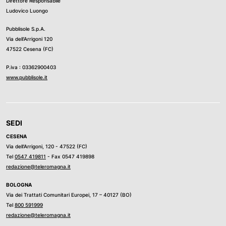
Direttore Responsabile
Ludovico Luongo
Pubblisole S.p.A.
Via dell’Arrigoni 120
47522 Cesena (FC)
P.iva : 03362900403
www.pubblisole.it
SEDI
CESENA
Via dell’Arrigoni, 120 - 47522 (FC)
Tel
0547 419811
- Fax 0547 419898
redazione@teleromagna.it
BOLOGNA
Via dei Trattati Comunitari Europei, 17 – 40127 (BO)
Tel
800 591999
redazione@teleromagna.it