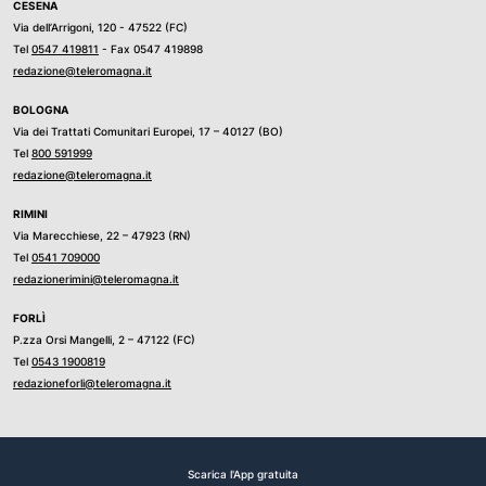
CESENA
Via dell’Arrigoni, 120 - 47522 (FC)
Tel
0547 419811
- Fax 0547 419898
redazione@teleromagna.it
BOLOGNA
Via dei Trattati Comunitari Europei, 17 – 40127 (BO)
Tel
800 591999
redazione@teleromagna.it
RIMINI
Via Marecchiese, 22 – 47923 (RN)
Tel
0541 709000
redazionerimini@teleromagna.it
FORLÌ
P.zza Orsi Mangelli, 2 – 47122 (FC)
Tel
0543 1900819
redazioneforli@teleromagna.it
Scarica l'App gratuita