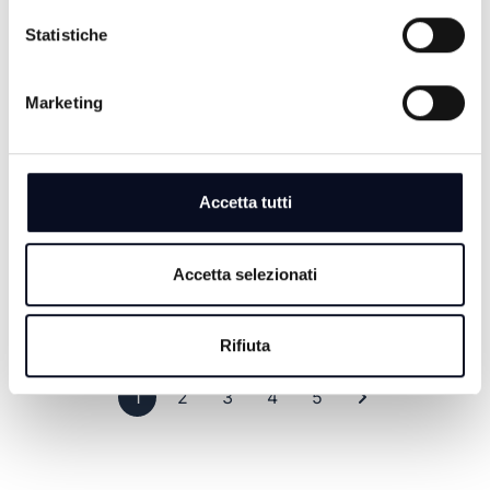
Statistiche
FOCUS GAS & MOTOR - 04/06/2026
Marketing
2 MESI FA
Accetta tutti
FOCUS ENDLESS SUMMER -
20/05/2026
Accetta selezionati
2 MESI FA
Rifiuta
Pagina 1
Pagina 2
Pagina 3
Pagina 4
Pagina 5
Ultima pagina
1
2
3
4
5