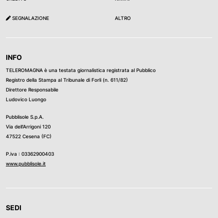
SEGNALAZIONE
ALTRO
INFO
TELEROMAGNA è una testata giornalistica registrata al Pubblico
Registro della Stampa al Tribunale di Forli (n. 611/82)
Direttore Responsabile
Ludovico Luongo
Pubblisole S.p.A.
Via dell’Arrigoni 120
47522 Cesena (FC)
P.iva : 03362900403
www.pubblisole.it
SEDI