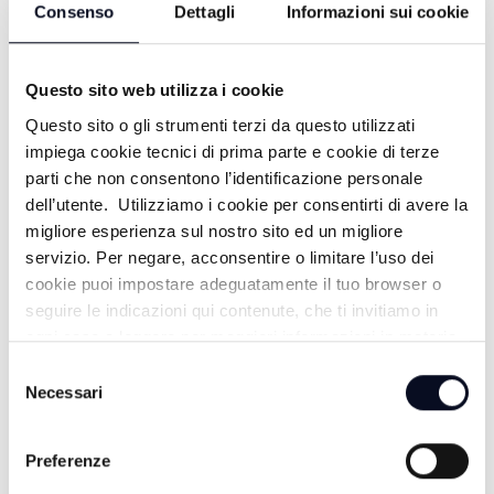
Consenso
Dettagli
Informazioni sui cookie
FOCUS ECONOMIA E WELFARE -
24/06/2026
Questo sito web utilizza i cookie
1 MESE FA
Questo sito o gli strumenti terzi da questo utilizzati
impiega cookie tecnici di prima parte e cookie di terze
parti che non consentono l’identificazione personale
FOCUS FRANCESCO SERANTINI LA
dell’utente. Utilizziamo i cookie per consentirti di avere la
migliore esperienza sul nostro sito ed un migliore
MEMORIA NON MUORE MAI -
servizio. Per negare, acconsentire o limitare l’uso dei
15/06/2026
cookie puoi impostare adeguatamente il tuo browser o
seguire le indicazioni qui contenute, che ti invitiamo in
1 MESE FA
ogni caso a leggere per maggiori informazioni in materia
di trattamento dei dati personali.
Selezione
Necessari
del
FOCUS TRASPORTATI NEL FUTURO -
consenso
05/06/2026
Preferenze
2 MESI FA