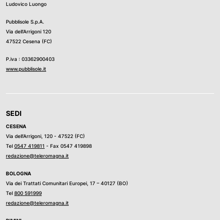
Ludovico Luongo
Pubblisole S.p.A.
Via dell’Arrigoni 120
47522 Cesena (FC)
P.iva : 03362900403
www.pubblisole.it
SEDI
CESENA
Via dell’Arrigoni, 120 - 47522 (FC)
Tel
0547 419811
- Fax 0547 419898
redazione@teleromagna.it
BOLOGNA
Via dei Trattati Comunitari Europei, 17 – 40127 (BO)
Tel
800 591999
redazione@teleromagna.it