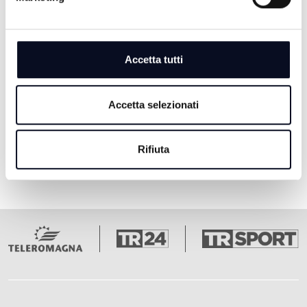
FOCUS ENDLESS SUMMER -
20/05/2026
2 MESI FA
Accetta tutti
Accetta selezionati
Pagina 1
Pagina 2
Pagina 3
Pagina 4
Pagina 5
Ultima pagina
1
2
3
4
5
Rifiuta