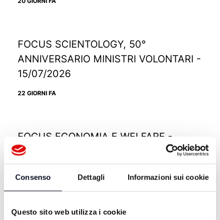
20 GIORNI FA
FOCUS SCIENTOLOGY, 50°
ANNIVERSARIO MINISTRI VOLONTARI -
15/07/2026
22 GIORNI FA
FOCUS ECONOMIA E WELFARE -
24/06/2026
1 MESE FA
Consenso
Dettagli
Informazioni sui cookie
Questo sito web utilizza i cookie
FOCUS FRANCESCO SERANTINI LA