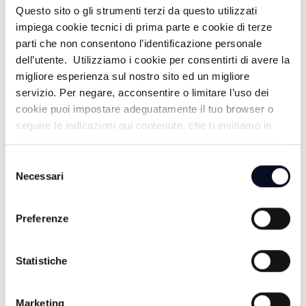
MEMORIA NON MUORE MAI -
Questo sito o gli strumenti terzi da questo utilizzati
impiega cookie tecnici di prima parte e cookie di terze
15/06/2026
parti che non consentono l’identificazione personale
dell’utente. Utilizziamo i cookie per consentirti di avere la
1 MESE FA
migliore esperienza sul nostro sito ed un migliore
servizio. Per negare, acconsentire o limitare l’uso dei
cookie puoi impostare adeguatamente il tuo browser o
FOCUS TRASPORTATI NEL FUTURO -
seguire le indicazioni qui contenute, che ti invitiamo in
05/06/2026
ogni caso a leggere per maggiori informazioni in materia
di trattamento dei dati personali.
Selezione
2 MESI FA
Necessari
del
consenso
Preferenze
FOCUS GAS & MOTOR - 04/06/2026
2 MESI FA
Statistiche
Marketing