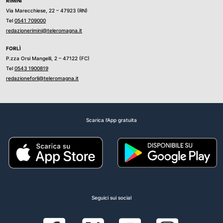
RIMINI
Via Marecchiese, 22 – 47923 (RN)
Tel
0541 709000
redazionerimini@teleromagna.it
FORLÌ
P.zza Orsi Mangelli, 2 – 47122 (FC)
Tel
0543 1900819
redazioneforli@teleromagna.it
Scarica l'App gratuita
Seguici sui social