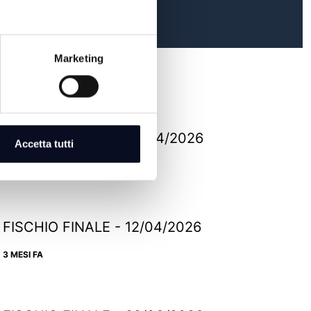
Marketing
FISCHIO FINALE - 26/04/2026
Accetta tutti
3 MESI FA
FISCHIO FINALE - 12/04/2026
3 MESI FA