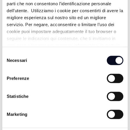
FISCHIO FINALE - 12/04/2026
parti che non consentono l’identificazione personale
dell’utente. Utilizziamo i cookie per consentirti di avere la
3 MESI FA
migliore esperienza sul nostro sito ed un migliore
servizio. Per negare, acconsentire o limitare l’uso dei
cookie puoi impostare adeguatamente il tuo browser o
FISCHIO FINALE - 05/04/2026
seguire le indicazioni qui contenute, che ti invitiamo in
ogni caso a leggere per maggiori informazioni in materia
3 MESI FA
di trattamento dei dati personali.
Selezione
Necessari
del
consenso
FISCHIO FINALE - 29/03/2026
Preferenze
4 MESI FA
Statistiche
FISCHIO FINALE - 22/03/2026
Marketing
4 MESI FA