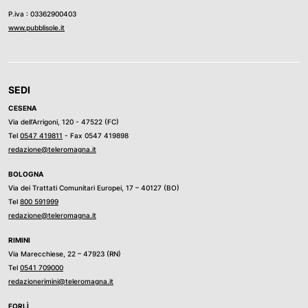
P.iva : 03362900403
www.pubblisole.it
SEDI
CESENA
Via dell’Arrigoni, 120 - 47522 (FC)
Tel
0547 419811
- Fax 0547 419898
redazione@teleromagna.it
BOLOGNA
Via dei Trattati Comunitari Europei, 17 – 40127 (BO)
Tel
800 591999
redazione@teleromagna.it
RIMINI
Via Marecchiese, 22 – 47923 (RN)
Tel
0541 709000
redazionerimini@teleromagna.it
FORLÌ