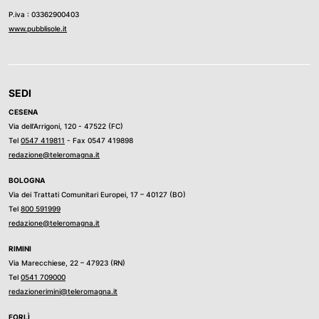
P.iva : 03362900403
www.pubblisole.it
SEDI
CESENA
Via dell’Arrigoni, 120 - 47522 (FC)
Tel
0547 419811
- Fax 0547 419898
redazione@teleromagna.it
BOLOGNA
Via dei Trattati Comunitari Europei, 17 – 40127 (BO)
Tel
800 591999
redazione@teleromagna.it
RIMINI
Via Marecchiese, 22 – 47923 (RN)
Tel
0541 709000
redazionerimini@teleromagna.it
FORLÌ