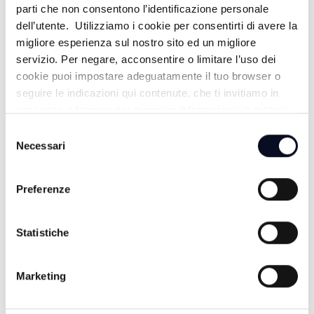
FISCHIO FINALE - 12/04/2026
parti che non consentono l’identificazione personale
dell’utente. Utilizziamo i cookie per consentirti di avere la
3 MESI FA
migliore esperienza sul nostro sito ed un migliore
servizio. Per negare, acconsentire o limitare l’uso dei
cookie puoi impostare adeguatamente il tuo browser o
FISCHIO FINALE - 05/04/2026
seguire le indicazioni qui contenute, che ti invitiamo in
ogni caso a leggere per maggiori informazioni in materia
4 MESI FA
di trattamento dei dati personali.
Selezione
Necessari
del
consenso
FISCHIO FINALE - 29/03/2026
Preferenze
4 MESI FA
Statistiche
FISCHIO FINALE - 22/03/2026
Marketing
4 MESI FA