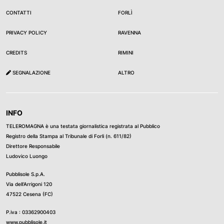
CONTATTI
FORLÌ
PRIVACY POLICY
RAVENNA
CREDITS
RIMINI
SEGNALAZIONE
ALTRO
INFO
TELEROMAGNA è una testata giornalistica registrata al Pubblico
Registro della Stampa al Tribunale di Forli (n. 611/82)
Direttore Responsabile
Ludovico Luongo
Pubblisole S.p.A.
Via dell’Arrigoni 120
47522 Cesena (FC)
P.iva : 03362900403
www.pubblisole.it