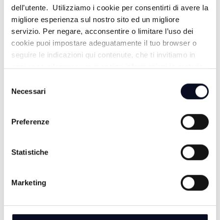
dell’utente. Utilizziamo i cookie per consentirti di avere la
FISCHIO FINALE - 05/04/2026
migliore esperienza sul nostro sito ed un migliore
servizio. Per negare, acconsentire o limitare l’uso dei
3 MESI FA
cookie puoi impostare adeguatamente il tuo browser o
seguire le indicazioni qui contenute, che ti invitiamo in
ogni caso a leggere per maggiori informazioni in materia
di trattamento dei dati personali.
Selezione
FISCHIO FINALE - 29/03/2026
Necessari
del
consenso
4 MESI FA
Preferenze
Statistiche
FISCHIO FINALE - 22/03/2026
Marketing
4 MESI FA