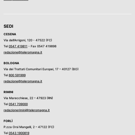
SEDI
CESENA
Via dell’Arrigoni, 120 - 47522 (FC)
Tel
0547 419811
- Fax 0547 419898
redazione@teleromagna.it
BOLOGNA
Via dei Trattati Comunitari Europei, 17 – 40127 (BO)
Tel
800 591999
redazione@teleromagna.it
RIMINI
Via Marecchiese, 22 – 47923 (RN)
Tel
0541 709000
redazionerimini@teleromagna.it
FORLÌ
P.zza Orsi Mangelli, 2 – 47122 (FC)
Tel
0543 1900819