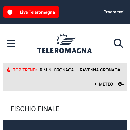
Programmi
Live Teleromagna
TOP TREND:
RIMINI CRONACA
RAVENNA CRONACA
R
METEO
FISCHIO FINALE