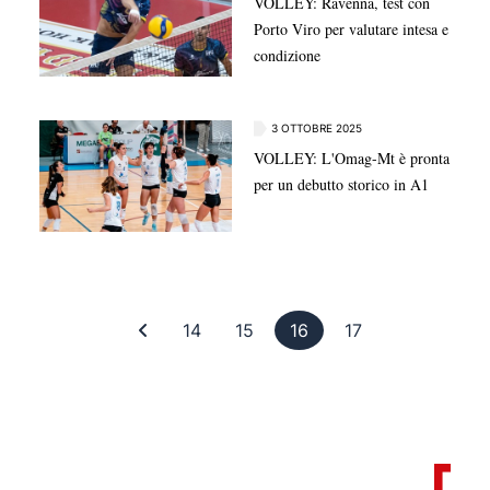
VOLLEY: Ravenna, test con
Porto Viro per valutare intesa e
condizione
3 OTTOBRE 2025
VOLLEY: L'Omag-Mt è pronta
per un debutto storico in A1
Prima pagina
Pagina 14
Pagina 15
Pagina 16
Pagina 17
14
15
16
17