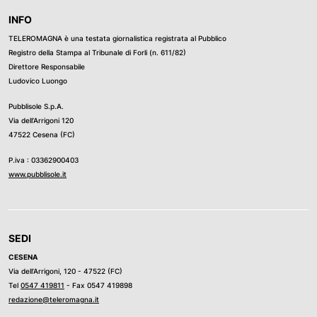
INFO
TELEROMAGNA è una testata giornalistica registrata al Pubblico
Registro della Stampa al Tribunale di Forli (n. 611/82)
Direttore Responsabile
Ludovico Luongo
Pubblisole S.p.A.
Via dell’Arrigoni 120
47522 Cesena (FC)
P.iva : 03362900403
www.pubblisole.it
SEDI
CESENA
Via dell’Arrigoni, 120 - 47522 (FC)
Tel
0547 419811
- Fax 0547 419898
redazione@teleromagna.it