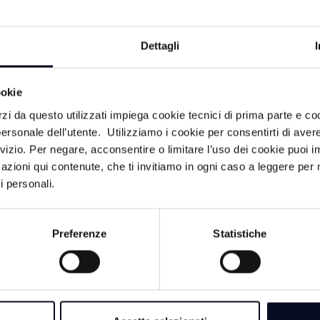
Dettagli
ookie
rzi da questo utilizzati impiega cookie tecnici di prima parte e co
ersonale dell’utente. Utilizziamo i cookie per consentirti di aver
rvizio. Per negare, acconsentire o limitare l’uso dei cookie puoi
26
21 GIUGNO 2026
azioni qui contenute, che ti invitiamo in ogni caso a leggere per 
Il clou del Savio vede
IPPICA: Giordana e A
i personali.
 Gold e Vincenzo
Chiara vincono il pr
| VIDEO
Ippodromo al Savio 
Preferenze
Statistiche