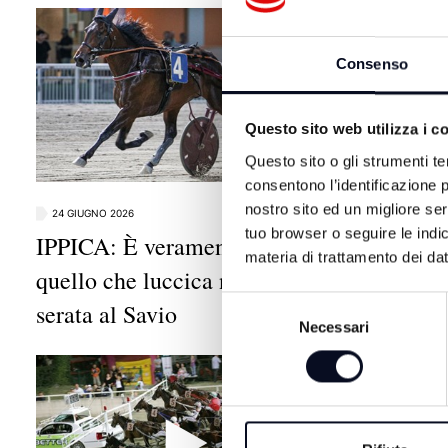
Consenso
Questo sito web utilizza i c
Questo sito o gli strumenti te
consentono l’identificazione p
nostro sito ed un migliore se
24 GIUGNO 2026
23 GIUGNO 20
tuo browser o seguire le indic
IPPICA: È veramente Gold
IPPICA: 
materia di trattamento dei dat
quello che luccica nel clou di
favoriti
Selezione
serata al Savio
Luongo 
Necessari
del
consenso