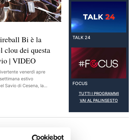
reball Bi è la
TALK 24
el clou dei questa
avio | VIDEO
divertente venerdì apre
 settimana estivo
FOCUS
el Savio di Cesena, la
ani con il Gran Premio per i
TUTTI I PROGRAMMI
VAI AL PALINSESTO