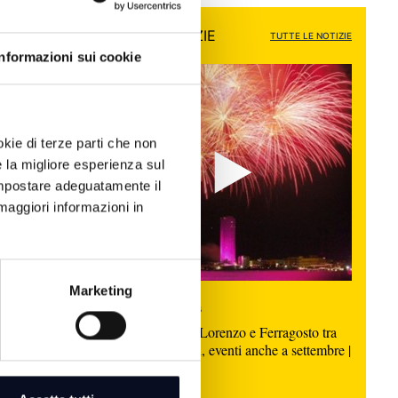
ALTRE NOTIZIE
TUTTE LE NOTIZIE
Informazioni sui cookie
okie di terze parti che non
e la migliore esperienza sul
 impostare adeguatamente il
maggiori informazioni in
lessio di
emio Club
| VIDEO
Marketing
9 AGOSTO 2026
CERVIA: San Lorenzo e Ferragosto tra
musica e fuochi, eventi anche a settembre |
VIDEO