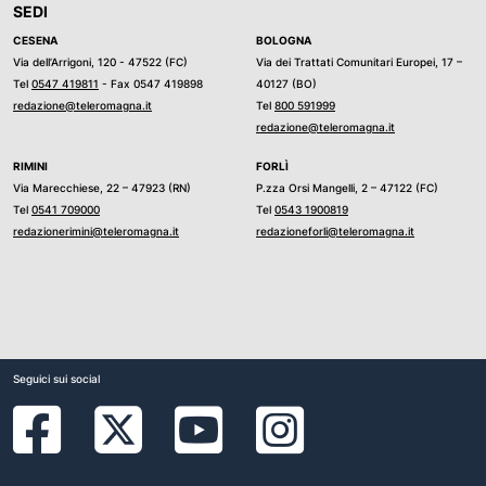
SEDI
CESENA
BOLOGNA
Via dell’Arrigoni, 120 - 47522 (FC)
Via dei Trattati Comunitari Europei, 17 –
Tel
0547 419811
- Fax 0547 419898
40127 (BO)
redazione@teleromagna.it
Tel
800 591999
redazione@teleromagna.it
RIMINI
FORLÌ
Via Marecchiese, 22 – 47923 (RN)
P.zza Orsi Mangelli, 2 – 47122 (FC)
Tel
0541 709000
Tel
0543 1900819
redazionerimini@teleromagna.it
redazioneforli@teleromagna.it
Seguici sui social