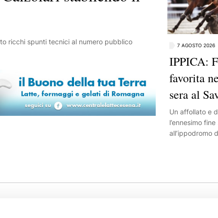
7 AGOSTO 2026
IPPICA: Fi
favorita n
sera al S
Un affollato e 
l’ennesimo fine
all’ippodromo d
conclusione dom
tre anni.