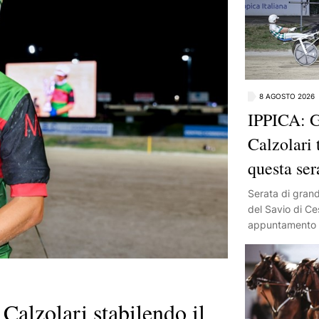
8 AGOSTO 2026
IPPICA: G
Calzolari 
questa se
Serata di gran
del Savio di Ce
appuntamento c
Calzolari riserv
Calzolari stabilendo il