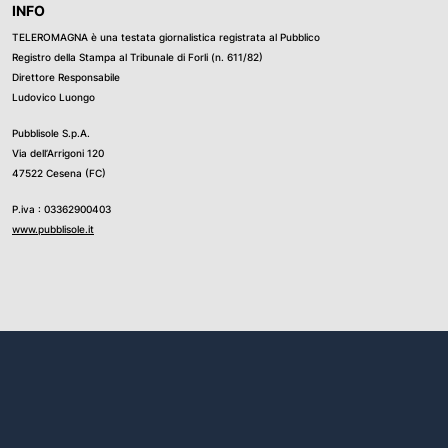
INFO
TELEROMAGNA è una testata giornalistica registrata al Pubblico
Registro della Stampa al Tribunale di Forli (n. 611/82)
Direttore Responsabile
Ludovico Luongo
Pubblisole S.p.A.
Via dell’Arrigoni 120
47522 Cesena (FC)
P.iva : 03362900403
www.pubblisole.it