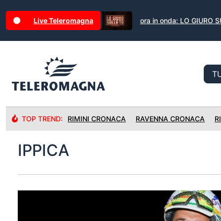
Live Teleromagna
ora in onda: LO GIURO 
TOP TREND:
RIMINI CRONACA
RAVENNA CRONACA
R
IPPICA