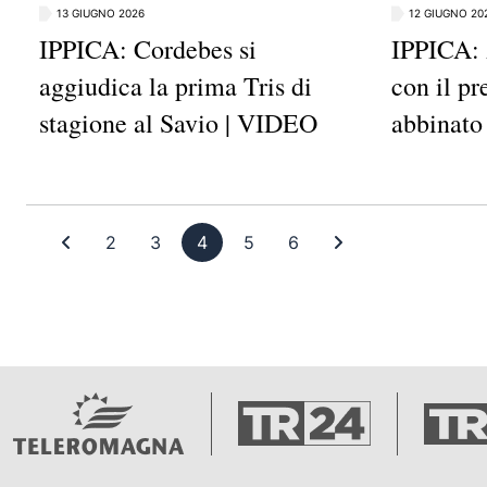
13 GIUGNO 2026
12 GIUGNO 20
IPPICA: Cordebes si
IPPICA: 
aggiudica la prima Tris di
con il p
stagione al Savio | VIDEO
abbinato
Prima pagina
Pagina 2
Pagina 3
Pagina 4
Pagina 5
Pagina 6
Ultima pagina
2
3
4
5
6