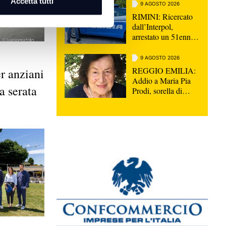
Accetta tutti
9 AGOSTO 2026
RIMINI: Ricercato
dall’Interpol,
arrestato un 51enne
macedone
9 AGOSTO 2026
REGGIO EMILIA:
r anziani
Addio a Maria Pia
a serata
Prodi, sorella di
Romano, aveva
appena compiuto
100 anni