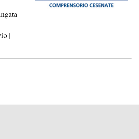
ungata
io |