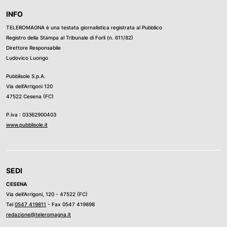
INFO
TELEROMAGNA è una testata giornalistica registrata al Pubblico
Registro della Stampa al Tribunale di Forli (n. 611/82)
Direttore Responsabile
Ludovico Luongo
Pubblisole S.p.A.
Via dell’Arrigoni 120
47522 Cesena (FC)
P.iva : 03362900403
www.pubblisole.it
SEDI
CESENA
Via dell’Arrigoni, 120 - 47522 (FC)
Tel
0547 419811
- Fax 0547 419898
redazione@teleromagna.it