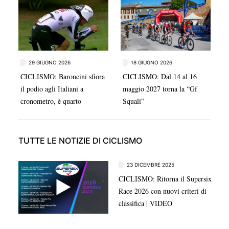
sfiorato il podio nel Keirin, chiudendo quarto e
confermandosi tra i migliori talenti italiani della
specialità.
29 GIUGNO 2026
18 GIUGNO 2026
CICLISMO: Baroncini sfiora
CICLISMO: Dal 14 al 16
il podio agli Italiani a
maggio 2027 torna la “Gf
cronometro, è quarto
Squali”
TUTTE LE NOTIZIE DI CICLISMO
23 DICEMBRE 2025
CICLISMO: Ritorna il Supersix
Race 2026 con nuovi criteri di
classifica | VIDEO