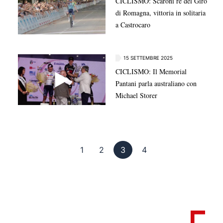
CICLISMO: Scaroni re del Giro
di Romagna, vittoria in solitaria
a Castrocaro
15 SETTEMBRE 2025
CICLISMO: Il Memorial
Pantani parla australiano con
Michael Storer
Pagina 1
Pagina 2
Pagina 3
Pagina 4
1
2
3
4