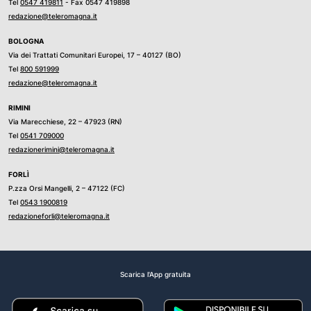
Tel
0547 419811
- Fax 0547 419898
redazione@teleromagna.it
BOLOGNA
Via dei Trattati Comunitari Europei, 17 – 40127 (BO)
Tel
800 591999
redazione@teleromagna.it
RIMINI
Via Marecchiese, 22 – 47923 (RN)
Tel
0541 709000
redazionerimini@teleromagna.it
FORLÌ
P.zza Orsi Mangelli, 2 – 47122 (FC)
Tel
0543 1900819
redazioneforli@teleromagna.it
Scarica l'App gratuita