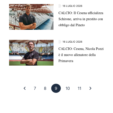
16 LUGLIO 2026
CALCIO: Il Cesena ufficializza
Schirone, arriva in prestito con
obbligo dal Pineto
16 LUGLIO 2026
CALCIO: Cesena, Nicola Pozzi
è il nuovo allenatore della
Primavera
Prima pagina
Pagina 7
Pagina 8
Pagina 9
Pagina 10
Pagina 11
Ultima pag
7
8
9
10
11