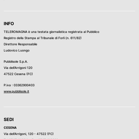
INFO
TELEROMAGNA è una testata giornalistica registrata al Pubblico
Registro della Stampa al Tribunale di Forli (n. 611/82)
Direttore Responsabile
Ludovico Luongo
Pubblisole S.p.A.
Via dell’Arrigoni 120
47522 Cesena (FC)
P.iva : 03362900403
www.pubblisole.it
SEDI
CESENA
Via dell’Arrigoni, 120 - 47522 (FC)