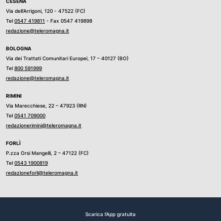
CESENA
Via dell’Arrigoni, 120 - 47522 (FC)
Tel
0547 419811
- Fax 0547 419898
redazione@teleromagna.it
BOLOGNA
Via dei Trattati Comunitari Europei, 17 – 40127 (BO)
Tel
800 591999
redazione@teleromagna.it
RIMINI
Via Marecchiese, 22 – 47923 (RN)
Tel
0541 709000
redazionerimini@teleromagna.it
FORLÌ
P.zza Orsi Mangelli, 2 – 47122 (FC)
Tel
0543 1900819
redazioneforli@teleromagna.it
Scarica l'App gratuita