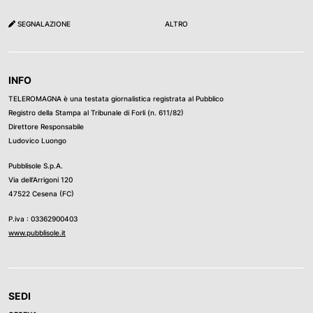
SEGNALAZIONE
ALTRO
INFO
TELEROMAGNA è una testata giornalistica registrata al Pubblico
Registro della Stampa al Tribunale di Forli (n. 611/82)
Direttore Responsabile
Ludovico Luongo
Pubblisole S.p.A.
Via dell’Arrigoni 120
47522 Cesena (FC)
P.iva : 03362900403
www.pubblisole.it
SEDI