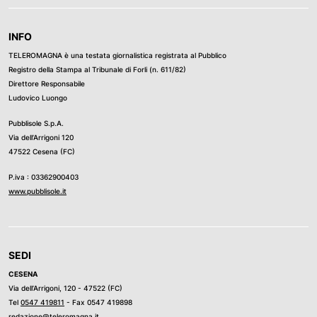
INFO
TELEROMAGNA è una testata giornalistica registrata al Pubblico
Registro della Stampa al Tribunale di Forli (n. 611/82)
Direttore Responsabile
Ludovico Luongo
Pubblisole S.p.A.
Via dell’Arrigoni 120
47522 Cesena (FC)
P.iva : 03362900403
www.pubblisole.it
SEDI
CESENA
Via dell’Arrigoni, 120 - 47522 (FC)
Tel
0547 419811
- Fax 0547 419898
redazione@teleromagna.it