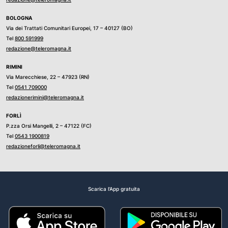
BOLOGNA
Via dei Trattati Comunitari Europei, 17 – 40127 (BO)
Tel
800 591999
redazione@teleromagna.it
RIMINI
Via Marecchiese, 22 – 47923 (RN)
Tel
0541 709000
redazionerimini@teleromagna.it
FORLÌ
P.zza Orsi Mangelli, 2 – 47122 (FC)
Tel
0543 1900819
redazioneforli@teleromagna.it
Scarica l'App gratuita