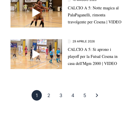
CALCIO A 5: Notte magica al
PalaPaganelli, rimonta
travolgente per Cesena | VIDEO
29 APRILE 2026
CALCIO A 5: Si aprono i
playoff per la Futsal Cesena in
casa dell'Mgm 2000 | VIDEO
Pagina 1
Pagina 2
Pagina 3
Pagina 4
Pagina 5
Ultima pagina
1
2
3
4
5