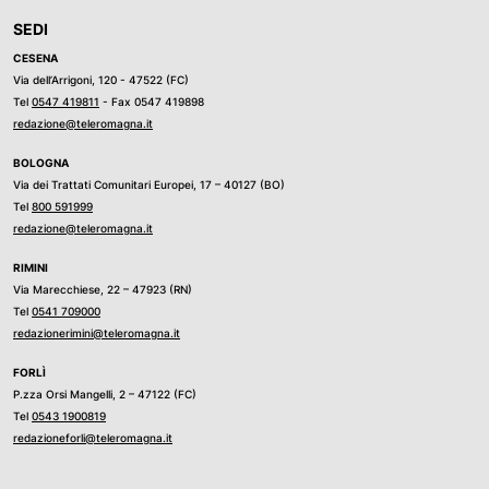
SEDI
CESENA
Via dell’Arrigoni, 120 - 47522 (FC)
Tel
0547 419811
- Fax 0547 419898
redazione@teleromagna.it
BOLOGNA
Via dei Trattati Comunitari Europei, 17 – 40127 (BO)
Tel
800 591999
redazione@teleromagna.it
RIMINI
Via Marecchiese, 22 – 47923 (RN)
Tel
0541 709000
redazionerimini@teleromagna.it
FORLÌ
P.zza Orsi Mangelli, 2 – 47122 (FC)
Tel
0543 1900819
redazioneforli@teleromagna.it