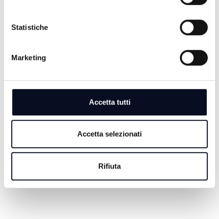
Statistiche
10 AGOSTO 2026
IMOLA: Camionista colpito da un malore, la Polizia
Marketing
lo salva sulla A14
10 AGOSTO 2026
SAN MARINO: Bimbo di 3 anni ha un infarto in
Accetta tutti
piscina, ricoverato in Terapia Intensiva | VIDEO
10 AGOSTO 2026
Accetta selezionati
CERVIA: Omicidio Musiani, dopo gli arresti è scontro
politico
Rifiuta