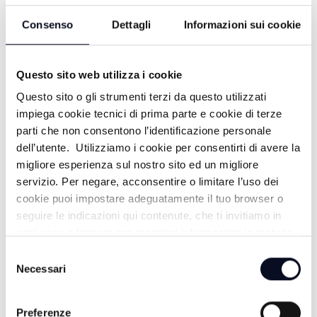
Consenso
Dettagli
Informazioni sui cookie
Questo sito web utilizza i cookie
Questo sito o gli strumenti terzi da questo utilizzati
impiega cookie tecnici di prima parte e cookie di terze
parti che non consentono l’identificazione personale
dell’utente. Utilizziamo i cookie per consentirti di avere la
ALTRE NOTIZIE
migliore esperienza sul nostro sito ed un migliore
TUTTE LE NOTIZIE
servizio. Per negare, acconsentire o limitare l’uso dei
cookie puoi impostare adeguatamente il tuo browser o
seguire le indicazioni qui contenute, che ti invitiamo in
ogni caso a leggere per maggiori informazioni in materia
di trattamento dei dati personali.
Selezione
Necessari
del
consenso
Preferenze