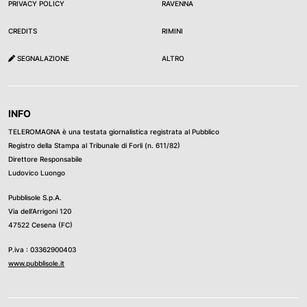
PRIVACY POLICY
RAVENNA
CREDITS
RIMINI
SEGNALAZIONE
ALTRO
INFO
TELEROMAGNA è una testata giornalistica registrata al Pubblico
Registro della Stampa al Tribunale di Forli (n. 611/82)
Direttore Responsabile
Ludovico Luongo
Pubblisole S.p.A.
Via dell’Arrigoni 120
47522 Cesena (FC)
P.iva : 03362900403
www.pubblisole.it