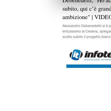
subito, qui c’è gran
ambizione" | VIDE
Alessandro Debenedetti si è 
entusiasmo al Cesena, spiega
scelto subito il progetto bian
ambizioni del club. L'attaccan
giocarsi il posto in attacco e 
conquistare spazio e fiducia a