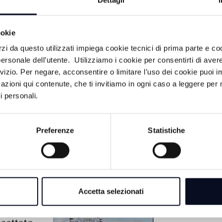
Dettagli
ookie
rzi da questo utilizzati impiega cookie tecnici di prima parte e co
ersonale dell’utente. Utilizziamo i cookie per consentirti di aver
rvizio. Per negare, acconsentire o limitare l’uso dei cookie puoi
azioni qui contenute, che ti invitiamo in ogni caso a leggere per 
6 AGOSTO 2026
i personali.
BASEBALL: Bolog
Marino volano in se
scudetto
Preferenze
Statistiche
6 AGOSTO 2026
CALCIO: Serie D, i
Coriano sarà ancora
Accetta selezionati
cco
cettato