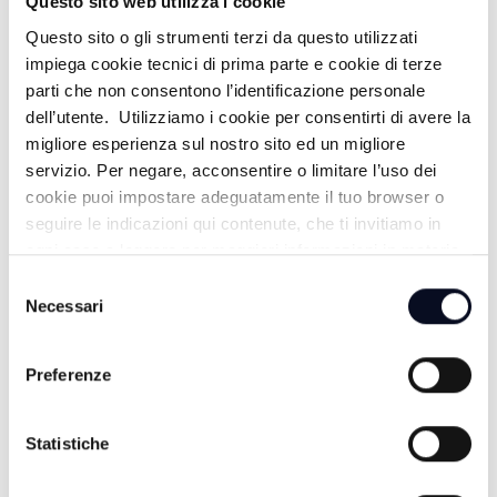
Questo sito web utilizza i cookie
ALTRE NOTIZIE
TUTTE LE NOTIZIE
Questo sito o gli strumenti terzi da questo utilizzati
impiega cookie tecnici di prima parte e cookie di terze
parti che non consentono l’identificazione personale
dell’utente. Utilizziamo i cookie per consentirti di avere la
migliore esperienza sul nostro sito ed un migliore
servizio. Per negare, acconsentire o limitare l’uso dei
cookie puoi impostare adeguatamente il tuo browser o
seguire le indicazioni qui contenute, che ti invitiamo in
ogni caso a leggere per maggiori informazioni in materia
di trattamento dei dati personali.
Selezione
Necessari
del
consenso
7 AGOSTO 2026
Preferenze
RAVENNA: Porto, crescono i traffici, +5,9% nel
primo semestre
Statistiche
7 AGOSTO 2026
RAVENNA: Fine cantieri PNRR, 45mln per le scuole,