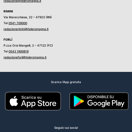
redazione@teleromagna.it
RIMINI
Via Marecchiese, 22 – 47923 (RN)
Tel
0541 709000
redazionerimini@teleromagna.it
FORLÌ
P.zza Orsi Mangelli, 2 – 47122 (FC)
Tel
0543 1900819
redazioneforli@teleromagna.it
Scarica l'App gratuita
Seguici sui social