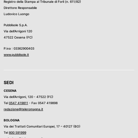
Registro della Stampa al Tribunale di Forli (n. 611/82)
Direttore Responsabile
Ludovico Luongo
Pubblisole S.p.A.
Via dell’Arrigoni 120
47522 Cesena (FC)
P.iva : 03362900403
www.pubblisole.it
SEDI
CESENA
Via dell’Arrigoni, 120 - 47522 (FC)
Tel
0547 419811
- Fax 0547 419898
redazione@teleromagna.it
BOLOGNA
Via dei Trattati Comunitari Europei, 17 – 40127 (BO)
Tel
800 591999