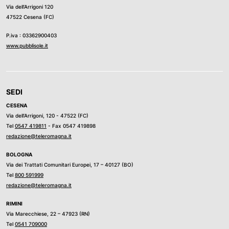
Via dell’Arrigoni 120
47522 Cesena (FC)
P.iva : 03362900403
www.pubblisole.it
SEDI
CESENA
Via dell’Arrigoni, 120 - 47522 (FC)
Tel
0547 419811
- Fax 0547 419898
redazione@teleromagna.it
BOLOGNA
Via dei Trattati Comunitari Europei, 17 – 40127 (BO)
Tel
800 591999
redazione@teleromagna.it
RIMINI
Via Marecchiese, 22 – 47923 (RN)
Tel
0541 709000