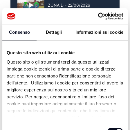
ZONA D - 22/06/2026
ZONA D - 15/06/2026
Consenso
Dettagli
Informazioni sui cookie
Questo sito web utilizza i cookie
Questo sito o gli strumenti terzi da questo utilizzati
impiega cookie tecnici di prima parte e cookie di terze
parti che non consentono l’identificazione personale
dell’utente. Utilizziamo i cookie per consentirti di avere la
migliore esperienza sul nostro sito ed un migliore
servizio. Per negare, acconsentire o limitare l’uso dei
cookie puoi impostare adeguatamente il tuo browser o
seguire le indicazioni qui contenute, che ti invitiamo in
ALTRE NOTIZIE
TUTTE LE NOTIZIE
ogni caso a leggere per maggiori informazioni in materia
di trattamento dei dati personali.
Selezione