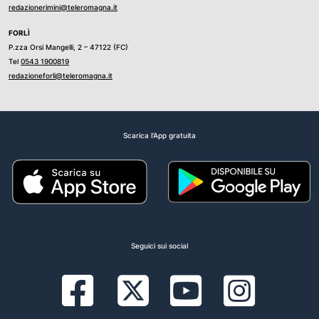
redazionerimini@teleromagna.it
FORLÌ
P.zza Orsi Mangelli, 2 – 47122 (FC)
Tel
0543 1900819
redazioneforli@teleromagna.it
Scarica l'App gratuita
Seguici sui social