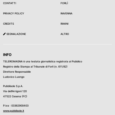
CONTATTI
FORLÌ
PRIVACY POLICY
RAVENNA
CREDITS
RIMINI
SEGNALAZIONE
ALTRO
INFO
TELEROMAGNA è una testata giornalistica registrata al Pubblico
Registro della Stampa al Tribunale di Forli (n. 611/82)
Direttore Responsabile
Ludovico Luongo
Pubblisole S.p.A.
Via dell’Arrigoni 120
47522 Cesena (FC)
P.iva : 03362900403
www.pubblisole.it