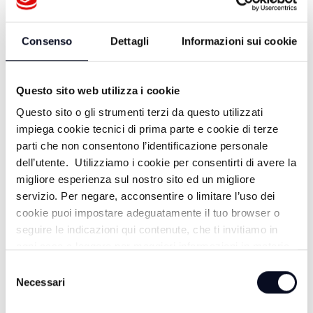
Consenso
Dettagli
Informazioni sui cookie
Questo sito web utilizza i cookie
Questo sito o gli strumenti terzi da questo utilizzati
impiega cookie tecnici di prima parte e cookie di terze
parti che non consentono l’identificazione personale
dell’utente. Utilizziamo i cookie per consentirti di avere la
migliore esperienza sul nostro sito ed un migliore
ALTRE NOTIZIE
servizio. Per negare, acconsentire o limitare l’uso dei
TUTTE LE NOTIZIE
cookie puoi impostare adeguatamente il tuo browser o
seguire le indicazioni qui contenute, che ti invitiamo in
ogni caso a leggere per maggiori informazioni in materia
di trattamento dei dati personali.
Selezione
Necessari
del
consenso