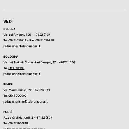
SEDI
CESENA
Via dell’Arrigoni, 120 - 47522 (FC)
Tel
0547 419811
- Fax 0547 419898
redazione@teleromagna.it
BOLOGNA
Via dei Trattati Comunitari Europei, 17 – 40127 (BO)
Tel
800 591999
redazione@teleromagna.it
RIMINI
Via Marecchiese, 22 – 47923 (RN)
Tel
0541 709000
redazionerimini@teleromagna.it
FORLÌ
P.zza Orsi Mangelli, 2 – 47122 (FC)
Tel
0543 1900819