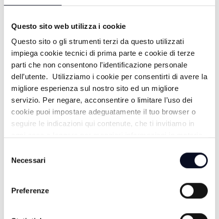
Questo sito web utilizza i cookie
Questo sito o gli strumenti terzi da questo utilizzati
impiega cookie tecnici di prima parte e cookie di terze
ALTRE NOTIZIE
TUTTE LE NOTIZIE
parti che non consentono l’identificazione personale
dell’utente. Utilizziamo i cookie per consentirti di avere la
migliore esperienza sul nostro sito ed un migliore
servizio. Per negare, acconsentire o limitare l’uso dei
cookie puoi impostare adeguatamente il tuo browser o
seguire le indicazioni qui contenute, che ti invitiamo in
ogni caso a leggere per maggiori informazioni in materia
di trattamento dei dati personali.
Selezione
Necessari
del
consenso
Preferenze
9 AGOSTO 2026