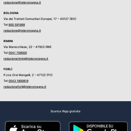
redazione@teleromagna.it
BOLOGNA
Via dei Trattati Comunitari Europei, 17 – 40127 (BO)
Tel
800 591999
redazione@teleromagna.it
RIMINI
Via Marecchiese, 22 – 47923 (RN)
Tel
0541 709000
redazionerimini@teleromagna.it
FORLÌ
P.zza Orsi Mangelli, 2 – 47122 (FC)
Tel
0543 1900819
redazioneforli@teleromagna.it
Scarica l'App gratuita