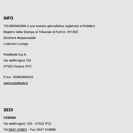
INFO
TELEROMAGNA è una testata giornalistica registrata al Pubblico
Registro della Stampa al Tribunale di Forli (n. 611/82)
Direttore Responsabile
Ludovico Luongo
Pubblisole S.p.A.
Via dell’Arrigoni 120
47522 Cesena (FC)
P.iva : 03362900403
www.pubblisole.it
SEDI
CESENA
Via dell’Arrigoni, 120 - 47522 (FC)
Tel
0547 419811
- Fax 0547 419898