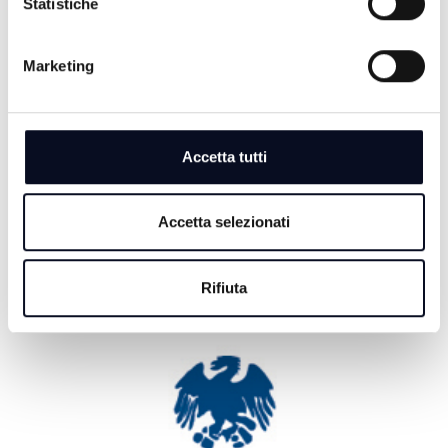
Statistiche
RIMINI: Ricercato dall’Interpol, arrestato un 51enne
macedone
Marketing
9 AGOSTO 2026
REGGIO EMILIA: Addio a Maria Pia Prodi, sorella di
Romano, aveva appena compiuto 100 anni
Accetta tutti
9 AGOSTO 2026
METEO: Cielo nuvoloso e brezza leggera a Bologna
nella giornata di oggi
Accetta selezionati
Rifiuta