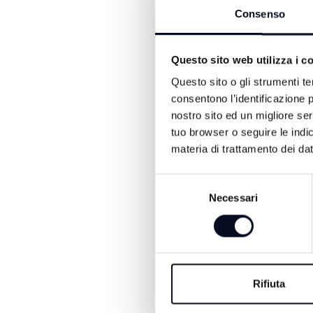
Consenso
Questo sito web utilizza i c
Questo sito o gli strumenti te
consentono l’identificazione p
nostro sito ed un migliore se
tuo browser o seguire le indic
materia di trattamento dei dat
7 AGOSTO 2026
BASKET: La Start
Selezione
Necessari
del
Cup porta la Virtus
consenso
sul parquet di Rimi
Dole Basket, Meeting di Rimini
Romagna rinnovano la collabo
Rifiuta
all’insegna di sport, territorio e
Il momento clou sarà la Star