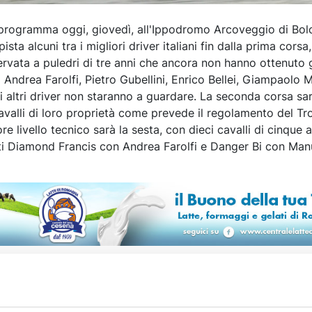
n programma oggi, giovedì, all'Ippodromo Arcoveggio di Bo
pista alcuni tra i migliori driver italiani fin dalla prima corsa,
ervata a puledri di tre anni che ancora non hanno ottenuto 
ra Andrea Farolfi, Pietro Gubellini, Enrico Bellei, Giampaolo 
 altri driver non staranno a guardare. La seconda corsa sar
avalli di loro proprietà come prevede il regolamento del T
e livello tecnico sarà la sesta, con dieci cavalli di cinque a
iti Diamond Francis con Andrea Farolfi e Danger Bi con Man