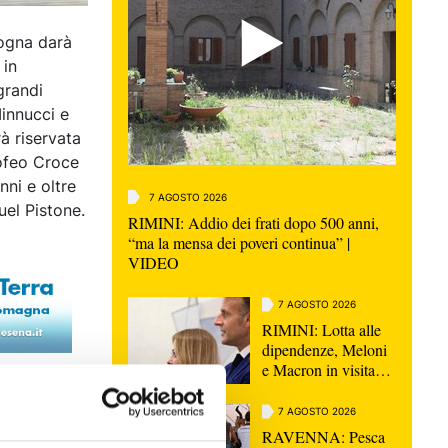
logna darà
 in
grandi
Minnucci e
à riservata
rofeo Croce
nni e oltre
7 AGOSTO 2026
uel Pistone.
RIMINI: Addio dei frati dopo 500 anni,
“ma la mensa dei poveri continua” |
VIDEO
7 AGOSTO 2026
RIMINI: Lotta alle
dipendenze, Meloni
e Macron in visita
insieme a San
Patrignano
7 AGOSTO 2026
RAVENNA: Pesca