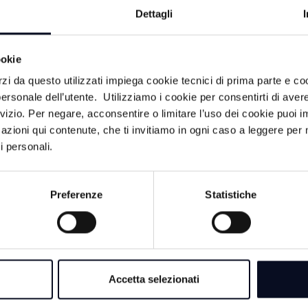
Dettagli
7 AGOSTO 2026
CALCIO: Fiori riapr
ookie
Cesena, "Voglio dim
valore" | VIDEO
rzi da questo utilizzati impiega cookie tecnici di prima parte e co
ersonale dell’utente. Utilizziamo i cookie per consentirti di aver
rvizio. Per negare, acconsentire o limitare l’uso dei cookie puoi
7 AGOSTO 2026
azioni qui contenute, che ti invitiamo in ogni caso a leggere per 
IPPICA: Fireball Bi 
i personali.
nel clou dei questa s
VIDEO
 Romagna
Preferenze
Statistiche
 Bologna
7 AGOSTO 2026
ni
VOLLEY: Volley C
arriva la schiacciat
 e Start
Folli
razione
Accetta selezionati
 sostenibilità.
t Romagna Cup