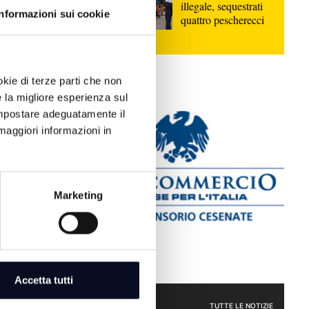
illegale, sequestrati
Informazioni sui cookie
quattro pescherecci
e il capitolo
ostrare il mio
okie di terze parti che non
e la migliore esperienza sul
 impostare adeguatamente il
maggiori informazioni in
è la favorita
era al Savio |
Marketing
lub Cesena,
rice Francesca
Accetta tutti
SPORT
TUTTE LE NOTIZIE