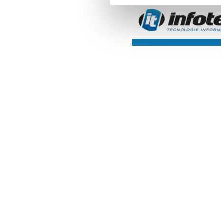
del 3 settembre al Flaminio, co
Rimini e Virtus Bologna.