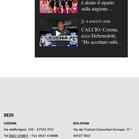
è alzato il sipario
sulla stagione
2026/2027
6 AGOSTO 2026
CALCIO: Cesena,
ecco Debenedetti,
"Ho accettato subito,
qui c’è grande
ambizione" | VIDEO
SEDI
CESENA
BOLOGNA
Via dell’Arrigoni, 120 - 47522 (FC)
Via dei Trattati Comunitari Europei, 17 –
Tel
0547 419811
- Fax 0547 419898
40127 (BO)