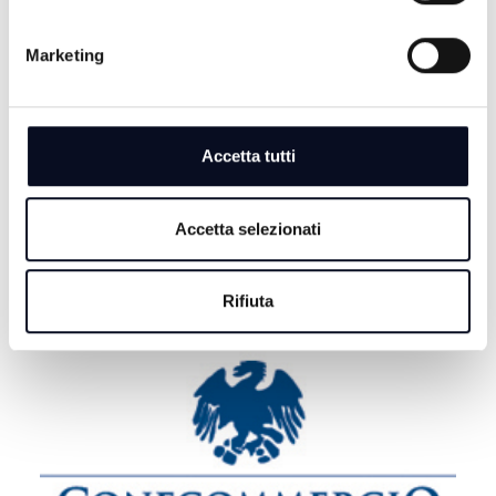
piscina, ricoverato in Terapia Intensiva | VIDEO
10 AGOSTO 2026
Marketing
CERVIA: Omicidio Musiani, dopo gli arresti è scontro
politico
10 AGOSTO 2026
Accetta tutti
METEO: Giornata di sole in Emilia-Romagna tra
schiarite e temperature estive
Accetta selezionati
Rifiuta