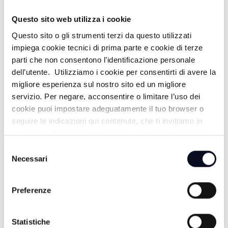
Questo sito web utilizza i cookie
Questo sito o gli strumenti terzi da questo utilizzati
impiega cookie tecnici di prima parte e cookie di terze
ALTRE NOTIZIE
TUTTE LE NOTIZIE
parti che non consentono l’identificazione personale
dell’utente. Utilizziamo i cookie per consentirti di avere la
migliore esperienza sul nostro sito ed un migliore
servizio. Per negare, acconsentire o limitare l’uso dei
cookie puoi impostare adeguatamente il tuo browser o
seguire le indicazioni qui contenute, che ti invitiamo in
ogni caso a leggere per maggiori informazioni in materia
di trattamento dei dati personali.
Selezione
Necessari
del
consenso
Preferenze
10 AGOSTO 2026
SAN MARINO: Bimbo di 3 anni ha un infarto in
Statistiche