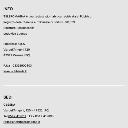
INFO
TELEROMAGNA è una testata giornalistica registrata al Pubblico
Registro della Stampa al Tribunale di Forli (n. 611/82)
Direttore Responsabile
Ludovico Luongo
Pubblisole S.p.A.
Via dell’Arrigoni 120
47522 Cesena (FC)
P.iva : 03362900403
www.pubblisole.it
SEDI
CESENA
Via dell’Arrigoni, 120 - 47522 (FC)
Tel
0547 419811
- Fax 0547 419898
redazione@teleromagna.it