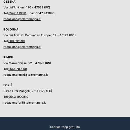
CESENA
Via dell’Arrigoni, 120 - 47522 (FC)
Tel
0547 419811
- Fax 0547 419898
redazione@teleromagna.it
BOLOGNA
Via dei Trattati Comunitari Europei, 17 – 40127 (BO)
Tel
800 591999
redazione@teleromagna.it
RIMINI
Via Marecchiese, 22 – 47923 (RN)
Tel
0541 709000
redazionerimini@teleromagna.it
FORLÌ
P.zza Orsi Mangelli, 2 – 47122 (FC)
Tel
0543 1900819
redazioneforli@teleromagna.it
Scarica l'App gratuita