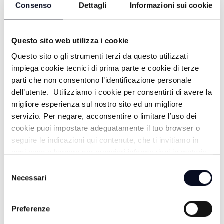
Consenso
Dettagli
Informazioni sui cookie
Questo sito web utilizza i cookie
Questo sito o gli strumenti terzi da questo utilizzati
impiega cookie tecnici di prima parte e cookie di terze
parti che non consentono l’identificazione personale
ALTRE NOTIZIE
dell’utente. Utilizziamo i cookie per consentirti di avere la
TUTTE LE NOTIZIE
migliore esperienza sul nostro sito ed un migliore
servizio. Per negare, acconsentire o limitare l’uso dei
cookie puoi impostare adeguatamente il tuo browser o
seguire le indicazioni qui contenute, che ti invitiamo in
ogni caso a leggere per maggiori informazioni in materia
di trattamento dei dati personali.
Selezione
Necessari
del
consenso
Preferenze