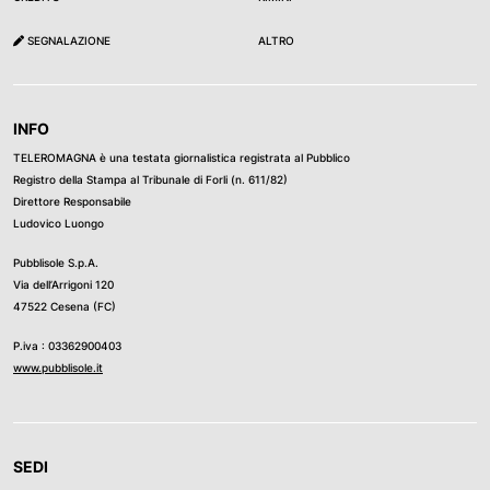
SEGNALAZIONE
ALTRO
INFO
TELEROMAGNA è una testata giornalistica registrata al Pubblico
Registro della Stampa al Tribunale di Forli (n. 611/82)
Direttore Responsabile
Ludovico Luongo
Pubblisole S.p.A.
Via dell’Arrigoni 120
47522 Cesena (FC)
P.iva : 03362900403
www.pubblisole.it
SEDI