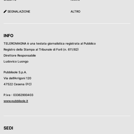
SEGNALAZIONE
ALTRO
INFO
TELEROMAGNA è una testata giornalistica registrata al Pubblico
Registro della Stampa al Tribunale di Forli (n. 611/82)
Direttore Responsabile
Ludovico Luongo
Pubblisole S.p.A.
Via dell’Arrigoni 120
47522 Cesena (FC)
P.iva : 03362900403
www.pubblisole.it
SEDI