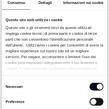
Consenso
Dettagli
Informazioni sui cookie
Questo sito web utilizza i cookie
Questo sito o gli strumenti terzi da questo utilizzati
impiega cookie tecnici di prima parte e cookie di terze
parti che non consentono l’identificazione personale
ALTRE NOTIZIE
dell’utente. Utilizziamo i cookie per consentirti di avere la
TUTTE LE NOTIZIE
migliore esperienza sul nostro sito ed un migliore
servizio. Per negare, acconsentire o limitare l’uso dei
cookie puoi impostare adeguatamente il tuo browser o
seguire le indicazioni qui contenute, che ti invitiamo in
ogni caso a leggere per maggiori informazioni in materia
di trattamento dei dati personali.
Selezione
Necessari
del
consenso
Preferenze