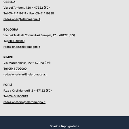
CESENA
Via dell’Arrigoni, 120 - 47522 (FC)
Tel
0547 419811
- Fax 0547 419898
redazione@teleromagna.it
BOLOGNA
Via dei Trattati Comunitari Europei, 17 – 40127 (BO)
Tel
800 591999
redazione@teleromagna.it
RIMINI
Via Marecchiese, 22 – 47923 (RN)
Tel
0541 709000
redazionerimini@teleromagna.it
FORLÌ
P.zza Orsi Mangelli, 2 – 47122 (FC)
Tel
0543 1900819
redazioneforli@teleromagna.it
Scarica l'App gratuita