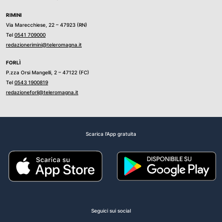
RIMINI
Via Marecchiese, 22 – 47923 (RN)
Tel
0541 709000
redazionerimini@teleromagna.it
FORLÌ
P.zza Orsi Mangelli, 2 – 47122 (FC)
Tel
0543 1900819
redazioneforli@teleromagna.it
Scarica l'App gratuita
Seguici sui social