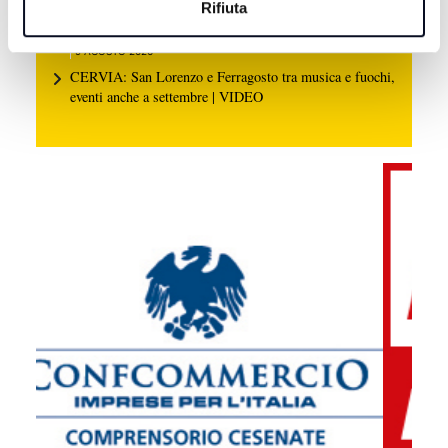
Rifiuta
"Minuti preziosi nelle loro gambe" | VIDEO
9 AGOSTO 2026
CERVIA: San Lorenzo e Ferragosto tra musica e fuochi,
eventi anche a settembre | VIDEO