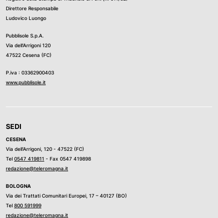
Direttore Responsabile
Ludovico Luongo
Pubblisole S.p.A.
Via dell’Arrigoni 120
47522 Cesena (FC)
P.iva : 03362900403
www.pubblisole.it
SEDI
CESENA
Via dell’Arrigoni, 120 - 47522 (FC)
Tel
0547 419811
- Fax 0547 419898
redazione@teleromagna.it
BOLOGNA
Via dei Trattati Comunitari Europei, 17 – 40127 (BO)
Tel
800 591999
redazione@teleromagna.it