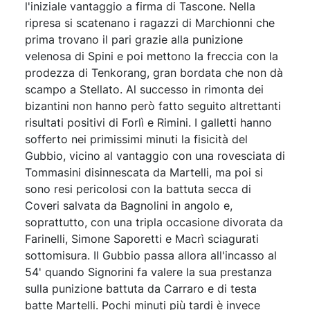
l'iniziale vantaggio a firma di Tascone. Nella
ripresa si scatenano i ragazzi di Marchionni che
prima trovano il pari grazie alla punizione
velenosa di Spini e poi mettono la freccia con la
prodezza di Tenkorang, gran bordata che non dà
scampo a Stellato. Al successo in rimonta dei
bizantini non hanno però fatto seguito altrettanti
risultati positivi di Forlì e Rimini. I galletti hanno
sofferto nei primissimi minuti la fisicità del
Gubbio, vicino al vantaggio con una rovesciata di
Tommasini disinnescata da Martelli, ma poi si
sono resi pericolosi con la battuta secca di
Coveri salvata da Bagnolini in angolo e,
soprattutto, con una tripla occasione divorata da
Farinelli, Simone Saporetti e Macrì sciagurati
sottomisura. Il Gubbio passa allora all'incasso al
54' quando Signorini fa valere la sua prestanza
sulla punizione battuta da Carraro e di testa
batte Martelli. Pochi minuti più tardi è invece