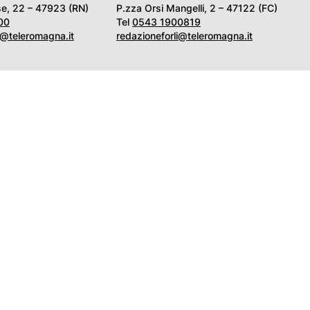
e, 22 – 47923 (RN)
P.zza Orsi Mangelli, 2 – 47122 (FC)
00
Tel
0543 1900819
i@teleromagna.it
redazioneforli@teleromagna.it