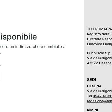
TELEROMAGNA è 
isponibile
Registro della 
Direttore Resp
Ludovico Luon
ssere un indirizzo che è cambiato a
.
Pubblisole S.p.
Via dell’Arrigon
47522 Cesena 
.
SEDI
CESENA
Via dell’Arrigo
Tel
0547 4198
redazione@tel
RIMINI