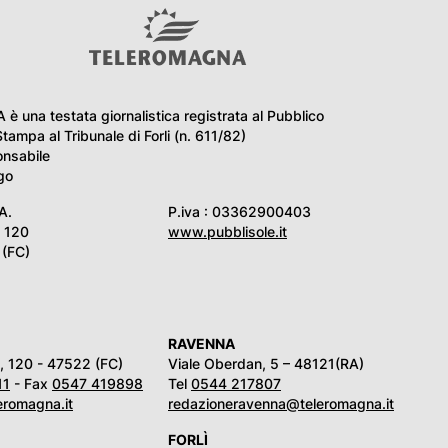
una testata giornalistica registrata al Pubblico
Stampa al Tribunale di Forli (n. 611/82)
onsabile
go
A.
P.iva : 03362900403
i 120
www.pubblisole.it
(FC)
RAVENNA
ni, 120 - 47522 (FC)
Viale Oberdan, 5 – 48121(RA)
11
- Fax
0547 419898
Tel
0544 217807
eromagna.it
redazioneravenna@teleromagna.it
FORLÌ